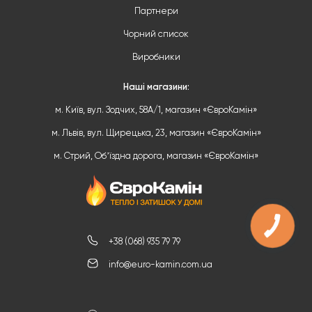
Партнери
Чорний список
Виробники
Наші магазини:
м. Київ, вул. Зодчих, 58А/1, магазин «ЄвроКамін»
м. Львів, вул. Щирецька, 23, магазин «ЄвроКамін»
м. Стрий, Обʼїздна дорога, магазин «ЄвроКамін»
КНОПКА
ЗВ'ЯЗКУ
+38 (068) 935 79 79
info@euro-kamin.com.ua