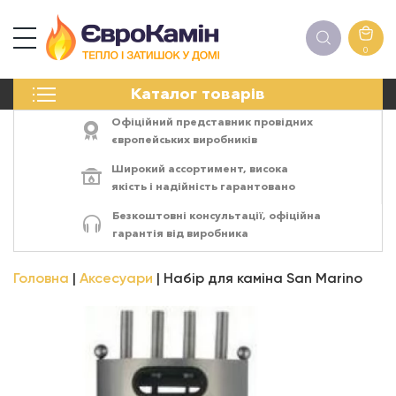
0
КАМІНИ
Каталог товарів
ПЕЧІ
БІОКАМІНИ
Офіційний представник провідних
ЕЛЕКТРОКАМІНИ
європейських виробників
РЕШІТКИ
Широкий ассортимент,
висока
АКСЕСУАРИ
якість
і
надійність
гарантовано
ХІМІЯ
Безкоштовні консультації, офіційна
МОНТАЖ
гарантія від виробника
ЕНЕРГОСИСТЕМИ
Головна
Аксесуари
Набір для каміна San Marino