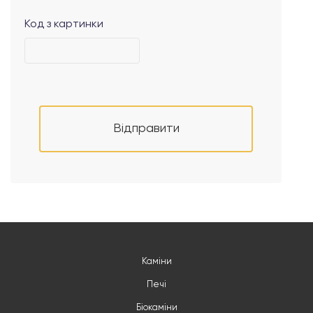
Код з картинки
Відправити
Каміни
Печі
Біокаміни