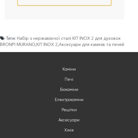
Теги:
Набір з нержавіючої сталі KIT INOX 2 для духовок
BRONPI MURANO
,
KIT INOX 2
,
Аксесуари для камінів та печей
Каміни
Печі
Біокаміни
Електрокаміни
Решітки
Аксесуари
Хімія