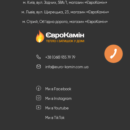
м. Київ, вул. Зодчих, 58А/1, магазин «ЄвроКамін»
м. Львів, вул. Щирецька, 23, магазин «ЄвроКамін»
м. Стрий, Обʼїздна дорога, магазин «ЄвроКамін»
КНОПКА
ЗВ'ЯЗКУ
+38 (068) 935 79 79
info@euro-kamin.com.ua
Ми в Facebook
Ми в Instagram
Ми в Youtube
Ми в TikTok