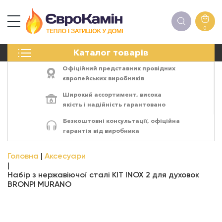
0
КАМІНИ
Каталог товарів
ПЕЧІ
БІОКАМІНИ
Офіційний представник провідних
ЕЛЕКТРОКАМІНИ
європейських виробників
РЕШІТКИ
Широкий ассортимент,
висока
АКСЕСУАРИ
якість
і
надійність
гарантовано
ХІМІЯ
Безкоштовні консультації, офіційна
МОНТАЖ
гарантія від виробника
ЕНЕРГОСИСТЕМИ
Головна
Аксесуари
Набір з нержавіючої сталі KIT INOX 2 для духовок
BRONPI MURANO