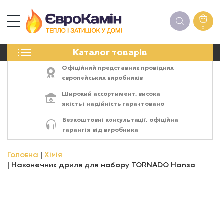
0
КАМІНИ
Каталог товарів
ПЕЧІ
БІОКАМІНИ
Офіційний представник провідних
ЕЛЕКТРОКАМІНИ
європейських виробників
РЕШІТКИ
Широкий ассортимент,
висока
АКСЕСУАРИ
якість
і
надійність
гарантовано
ХІМІЯ
Безкоштовні консультації, офіційна
МОНТАЖ
гарантія від виробника
ЕНЕРГОСИСТЕМИ
Головна
Хімія
Наконечник дриля для набору TORNADO Hansa