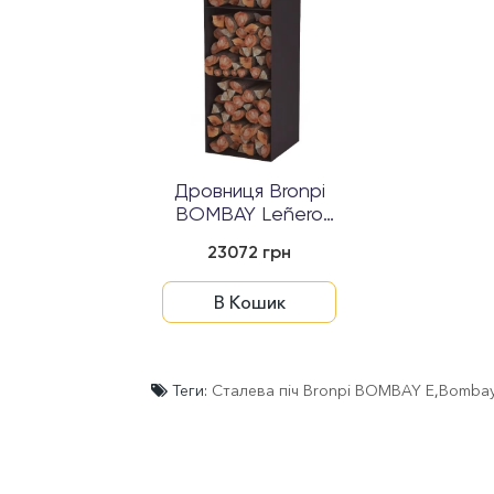
Дровниця Bronpi
BOMBAY Leñero
377
23072 грн
В Кошик
Теги:
Сталева піч Bronpi BOMBAY E
,
Bombay