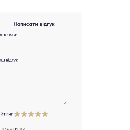
Написати відгук
ше ім'я:
аш відгук
ейтинг
 з картинки