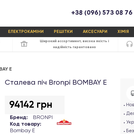
+38 (096) 573 08 76
ЕЛЕКТРОКАМІНИ
РЕШІТКИ
АКСЕСУАРИ
ХІМІЯ
х
Широкий ассортимент,
висока якість
і
надійність
гарантовано
BAY E
Сталева піч Bronpi BOMBAY E
94142 грн
Но
Дел
Бренд:
BRONPI
Ук
Код товару:
Bombay E
Без