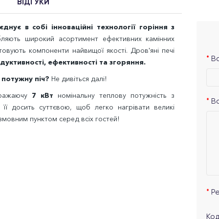
ВІДГУКИ
днує в собі інноваційні технології горіння з
яють широкий асортимент ефективних камінних
товують компоненти найвищої якості. Дров'яні печі
Ва
уктивності, ефективності та згоряння.
 потужну піч?
Не дивіться далі!
вражаючу
7 кВт
номінальну теплову потужність з
В
її досить суттєвою, щоб легко нагрівати великі
змовним пунктом серед всіх гостей!
Р
Код