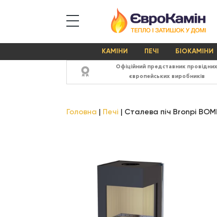
КАМІНИ
ПЕЧІ
БІОКАМІНИ
Офіційний представник провідни
європейських виробників
Головна
Печі
Сталева піч Bronpi BOM