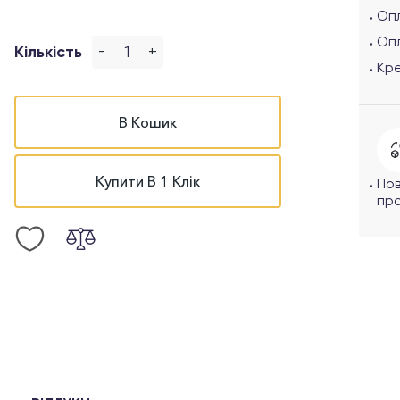
Опл
Оп
-
+
Кількість
Кр
В Кошик
Купити В 1 Клік
По
про