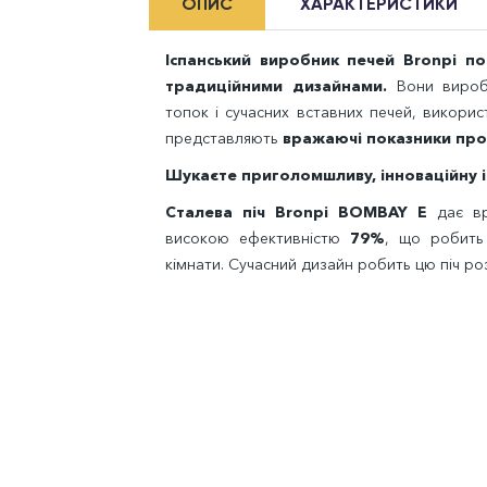
ОПИС
ХАРАКТЕРИСТИКИ
Іспанський виробник печей Bronpi поє
традиційними дизайнами.
Вони виробл
топок і сучасних вставних печей, викорис
представляють
вражаючі показники прод
Шукаєте приголомшливу, інноваційну і
Сталева піч Bronpi BOMBAY E
дає 
високою ефективністю
79%
, що робить 
кімнати. Сучасний дизайн робить цю піч ро