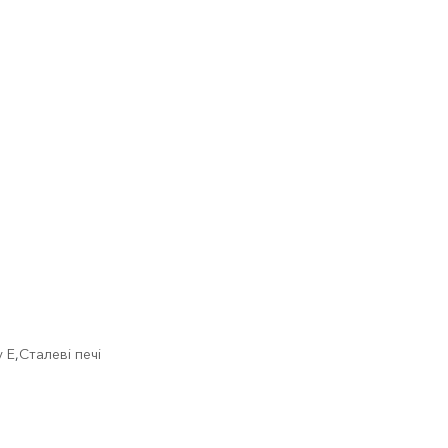
 E
,
Сталеві печі