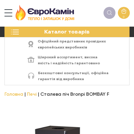
0
КАМІНИ
Каталог товарів
ПЕЧІ
БІОКАМІНИ
Офіційний представник провідних
ЕЛЕКТРОКАМІНИ
європейських виробників
РЕШІТКИ
Широкий ассортимент,
висока
АКСЕСУАРИ
якість
і
надійність
гарантовано
ХІМІЯ
Безкоштовні консультації, офіційна
МОНТАЖ
гарантія від виробника
ЕНЕРГОСИСТЕМИ
Головна
Печі
Сталева піч Bronpi BOMBAY F