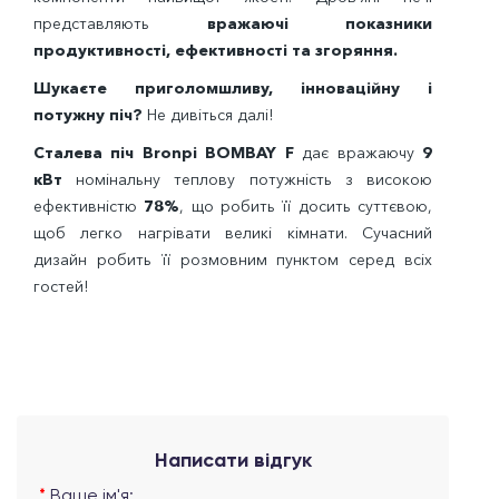
представляють
вражаючі показники
продуктивності, ефективності та згоряння.
Шукаєте приголомшливу, інноваційну і
потужну піч?
Не дивіться далі!
Сталева піч Bronpi BOMBAY F
дає вражаючу
9
кВт
номінальну теплову потужність з високою
ефективністю
78%
, що робить її досить суттєвою,
щоб легко нагрівати великі кімнати. Сучасний
дизайн робить її розмовним пунктом серед всіх
гостей!
Написати відгук
Ваше ім'я: