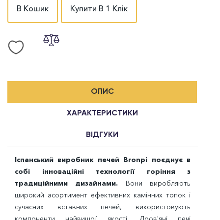
В Кошик
Купити В 1 Клік
ОПИС
ХАРАКТЕРИСТИКИ
ВІДГУКИ
Іспанський виробник печей Bronpi поєднує в
собі інноваційні технології горіння з
традиційними дизайнами.
Вони виробляють
широкий асортимент ефективних камінних топок і
сучасних вставних печей, використовують
компоненти найвищої якості. Дров'яні печі