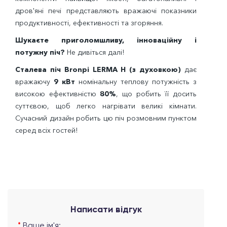
дров'яні печі представляють вражаючі показники
продуктивності, ефективності та згоряння.
Шукаєте приголомшливу, інноваційну і
потужну піч?
Не дивіться далі!
Сталева піч Bronpi LERMA Н (з духовкою)
дає
вражаючу
9 кВт
номінальну теплову потужність з
високою ефективністю
80%
, що робить її досить
суттєвою, щоб легко нагрівати великі кімнати.
Сучасний дизайн робить цю піч розмовним пунктом
серед всіх гостей!
Написати відгук
Ваше ім'я: