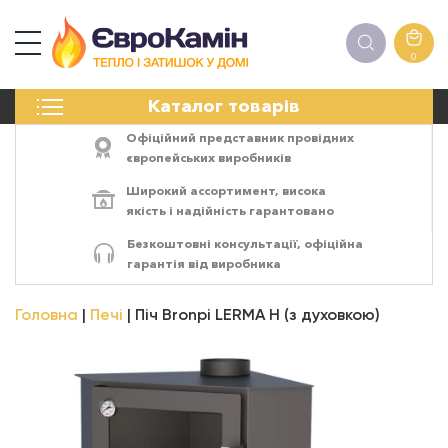
0
КАМІНИ
Каталог товарів
ПЕЧІ
БІОКАМІНИ
Офіційний представник провідних
ЕЛЕКТРОКАМІНИ
європейських виробників
РЕШІТКИ
Широкий ассортимент,
висока
АКСЕСУАРИ
якість
і
надійність
гарантовано
ХІМІЯ
Безкоштовні консультації, офіційна
МОНТАЖ
гарантія від виробника
ЕНЕРГОСИСТЕМИ
Головна
Печі
Піч Bronpi LERMA Н (з духовкою)