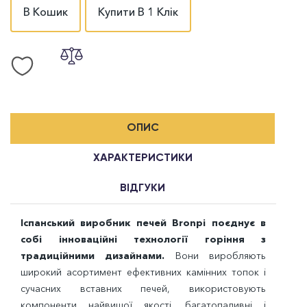
В Кошик
Купити В 1 Клік
ОПИС
ХАРАКТЕРИСТИКИ
ВІДГУКИ
Іспанський виробник печей Bronpi поєднує в
собі інноваційні технології горіння з
традиційними дизайнами.
Вони виробляють
широкий асортимент ефективних камінних топок і
сучасних вставних печей, використовують
компоненти найвищої якості, багатопаливні і