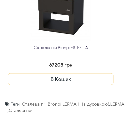
Сталева піч Bronpi ESTRELLA
67208 грн
В Кошик
Теги:
Сталева піч Bronpi LERMA Н (з духовкою)
,
LERMA
H
,
Сталеві печі