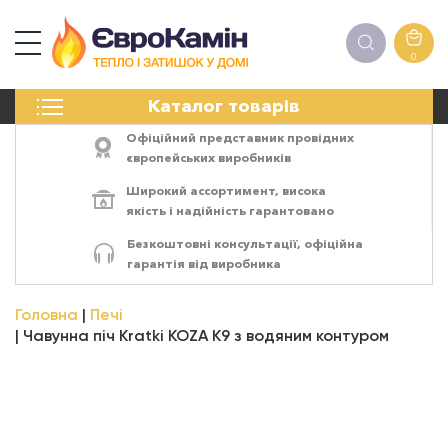
0
КАМІНИ
Каталог товарів
ПЕЧІ
БІОКАМІНИ
Офіційний представник провідних
ЕЛЕКТРОКАМІНИ
європейських виробників
РЕШІТКИ
Широкий ассортимент,
висока
АКСЕСУАРИ
якість
і
надійність
гарантовано
ХІМІЯ
Безкоштовні консультації, офіційна
МОНТАЖ
гарантія від виробника
ЕНЕРГОСИСТЕМИ
Головна
Печі
Чавунна піч Kratki KOZA K9 з водяним контуром