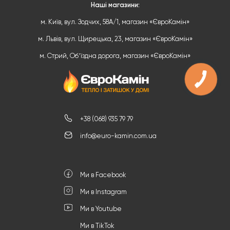
Наші магазини:
м. Київ, вул. Зодчих, 58А/1, магазин «ЄвроКамін»
м. Львів, вул. Щирецька, 23, магазин «ЄвроКамін»
м. Стрий, Обʼїздна дорога, магазин «ЄвроКамін»
+38 (068) 935 79 79
info@euro-kamin.com.ua
Ми в Facebook
Ми в Instagram
Ми в Youtube
Ми в TikTok