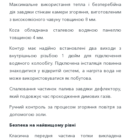
Максимальне використання тепла і безперебійна
дія завдяки стінкам камери згоряння, виготовленим
з високоякісного чавуну товщиною 8 мм.
Кoza обладнана сталевою водяною панеллю
товщиною 4 мм.
Контур має надійно встановлені два виходи з
внутрішньою різьбою 1 дюйм для підключення
водяного колообігу. Підключена інсталяція повинна
знаходитися у відкритій системі, а нагріта вода не
може використовуватися як побутова.
Спалювання частинок палива завдяки дефлектору,
який подовжує час проходження димових газів.
Ручний контроль за процесом згоряння повітря за
допомогою золи.
Безпека на найвищому рівні
Класична передня частина топки викладена