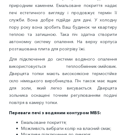
природним каменем. Емальоване покриття надає
печі естетичного вигляду і продовжує термін її
служби. Вона добре підійде для дачі. У холодну
пору року вона зробить Ваш будинок чи квартиру
теплою та затишною. Така піч здатна створити
автономну систему опалення. На верху корпуса
розташована плита для розігріву їжі.
Для підключення до системи водяного опалення
використовується теплообмінник-змійовик.
Дверцята топки мають високоякісне термостійке
скло німецького виробництва. Піч також має ящик
для золи, який легко висувається. Дверцята
зольника оснащені точним регулюванням подачі
повітря в камеру топки.
Переваги печі з водяним контуром MBS:
Емальоване покриття;
Можливість вибрати колір на власний смак;
Можливе підключення до димаря;