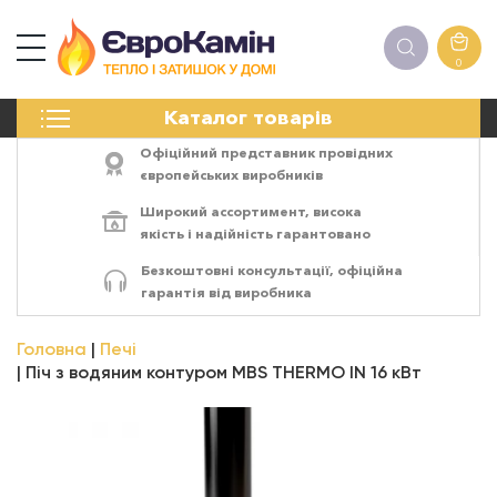
0
КАМІНИ
Каталог товарів
ПЕЧІ
БІОКАМІНИ
Офіційний представник провідних
ЕЛЕКТРОКАМІНИ
європейських виробників
РЕШІТКИ
Широкий ассортимент,
висока
АКСЕСУАРИ
якість
і
надійність
гарантовано
ХІМІЯ
Безкоштовні консультації, офіційна
МОНТАЖ
гарантія від виробника
ЕНЕРГОСИСТЕМИ
Головна
Печі
Піч з водяним контуром MBS THERMO IN 16 кВт