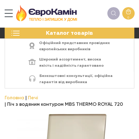
0
КАМІНИ
Каталог товарів
ПЕЧІ
БІОКАМІНИ
Офіційний представник провідних
ЕЛЕКТРОКАМІНИ
європейських виробників
РЕШІТКИ
Широкий ассортимент,
висока
АКСЕСУАРИ
якість
і
надійність
гарантовано
ХІМІЯ
Безкоштовні консультації, офіційна
МОНТАЖ
гарантія від виробника
ЕНЕРГОСИСТЕМИ
Головна
Печі
Піч з водяним контуром MBS THERMO ROYAL 720