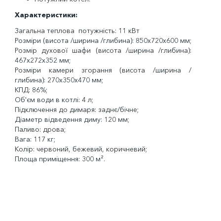
Характеристики:
Загальна теплова потужність: 11 кВт
Розміри (висота /ширина /глибина): 850x720x600 мм;
Розмір духової шафи (висота /ширина /глибина):
467x272x352 мм;
Розміри камери згорання (висота /ширина /
глибина): 270х350х470 мм;
КПД: 86%;
Об'єм води в котлі: 4 л;
Підключення до димаря: заднє/бічне;
Діаметр відведення диму: 120 мм;
Паливо: дрова;
Вага: 117 кг;
Колір: червоний, бежевий, коричневий;
Площа приміщення: 300 м².