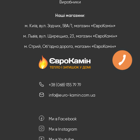
Виробники
Наші магазини:
м. Київ, вул. Зодчих, 58А/1, магазин «ЄвроКамін»
м. Львів, вул. Щирецька, 23, магазин «ЄвроКамін»
м. Стрий, Обʼїздна дорога, магазин «ЄвроКамін»
+38 (068) 935 79 79
info@euro-kamin.com.ua
Ми в Facebook
Ми в Instagram
Ми в Youtube