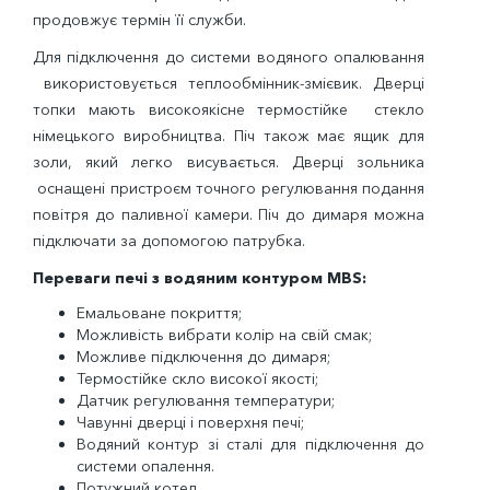
продовжує термін її служби.
Для підключення до системи водяного опалювання
використовується теплообмінник-змієвик. Дверці
топки мають високоякісне термостійке стекло
німецького виробництва. Піч також має ящик для
золи, який легко висувається. Дверці зольника
оснащені пристроєм точного регулювання подання
повітря до паливної камери. Піч до димаря можна
підключати за допомогою патрубка.
Переваги печі з водяним контуром MBS:
Емальоване покриття;
Можливість вибрати колір на свій смак;
Можливе підключення до димаря;
Термостійке скло високої якості;
Датчик регулювання температури;
Чавунні дверці і поверхня печі;
Водяний контур зі сталі для підключення до
системи опалення.
Потужний котел.