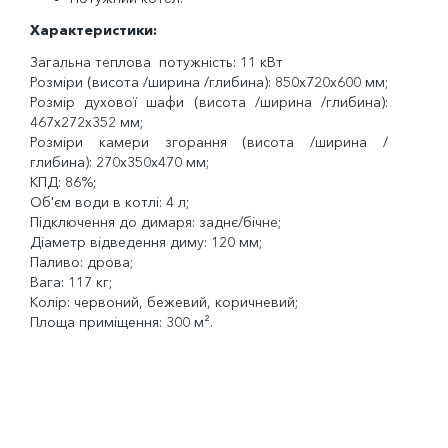
Характеристики:
Загальна теплова потужність: 11 кВт
Розміри (висота /ширина /глибина): 850x720x600 мм;
Розмір духової шафи (висота /ширина /глибина):
467x272x352 мм;
Розміри камери згорання (висота /ширина /
глибина): 270х350х470 мм;
КПД: 86%;
Об'єм води в котлі: 4 л;
Підключення до димаря: заднє/бічне;
Діаметр відведення диму: 120 мм;
Паливо: дрова;
Вага: 117 кг;
Колір: червоний, бежевий, коричневий;
Площа приміщення: 300 м².