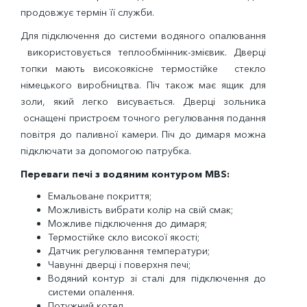
продовжує термін її служби.
Для підключення до системи водяного опалювання
використовується теплообмінник-змієвик. Дверці
топки мають високоякісне термостійке стекло
німецького виробництва. Піч також має ящик для
золи, який легко висувається. Дверці зольника
оснащені пристроєм точного регулювання подання
повітря до паливної камери. Піч до димаря можна
підключати за допомогою патрубка.
Переваги печі з водяним контуром MBS:
Емальоване покриття;
Можливість вибрати колір на свій смак;
Можливе підключення до димаря;
Термостійке скло високої якості;
Датчик регулювання температури;
Чавунні дверці і поверхня печі;
Водяний контур зі сталі для підключення до
системи опалення.
Потужний котел.