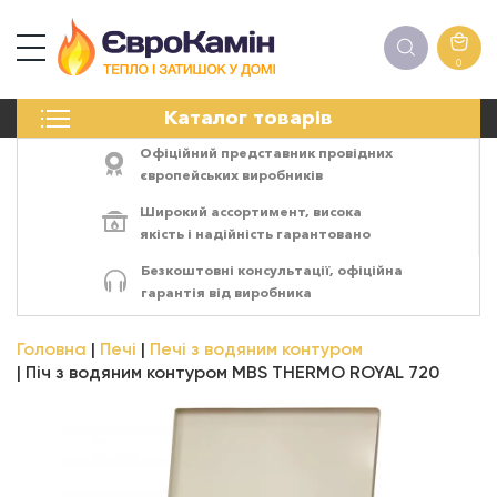
0
КАМІНИ
Каталог товарів
ПЕЧІ
БІОКАМІНИ
Офіційний представник провідних
ЕЛЕКТРОКАМІНИ
європейських виробників
РЕШІТКИ
Широкий ассортимент,
висока
АКСЕСУАРИ
якість
і
надійність
гарантовано
ХІМІЯ
Безкоштовні консультації, офіційна
МОНТАЖ
гарантія від виробника
ЕНЕРГОСИСТЕМИ
Головна
Печі
Печі з водяним контуром
Піч з водяним контуром MBS THERMO ROYAL 720