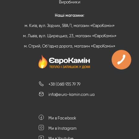
Виробники
Наші магазини:
м. Київ, вул. Зодчих, 58А/1, магазин «ЄвроКамін»
м. Львів, вул. Щирецька, 23, магазин «ЄвроКамін»
м. Стрий, Обʼїздна дорога, магазин «ЄвроКамін»
+38 (068) 935 79 79
info@euro-kamin.com.ua
Ми в Facebook
Ми в Instagram
Ми в Youtube