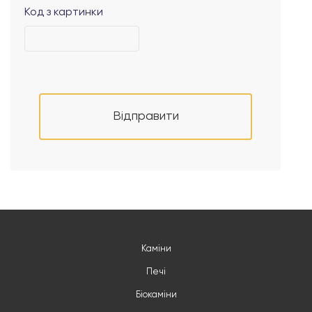
Код з картинки
Відправити
Каміни
Печі
Біокаміни