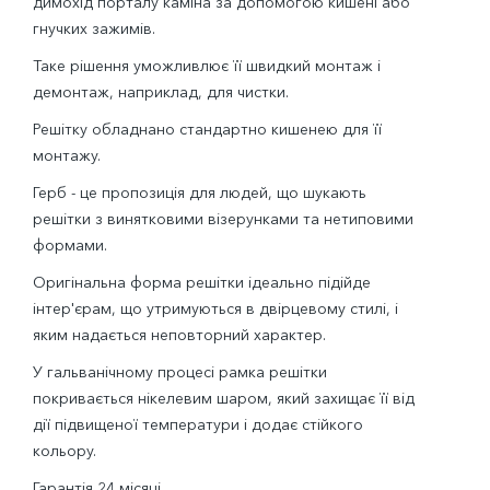
димохід порталу каміна за допомогою кишені або
гнучких зажимів.
Таке рішення уможливлює її швидкий монтаж і
демонтаж, наприклад, для чистки.
Решітку обладнано стандартно кишенею для її
монтажу.
Герб - це пропозиція для людей, що шукають
решітки з винятковими візерунками та нетиповими
формами.
Оригінальна форма решітки ідеально підійде
інтер'єрам, що утримуються в двірцевому стилі, і
яким надається неповторний характер.
У гальванічному процесі рамка решітки
покривається нікелевим шаром, який захищає її від
дії підвищеної температури і додає стійкого
кольору.
Гарантія 24 місяці.