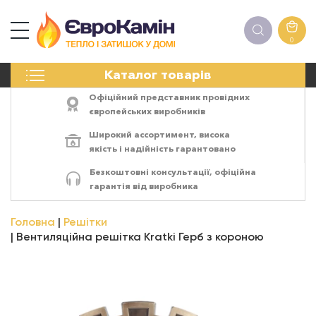
0
КАМІНИ
Каталог товарів
ПЕЧІ
БІОКАМІНИ
Офіційний представник провідних
ЕЛЕКТРОКАМІНИ
європейських виробників
РЕШІТКИ
Широкий ассортимент,
висока
АКСЕСУАРИ
якість
і
надійність
гарантовано
ХІМІЯ
Безкоштовні консультації, офіційна
МОНТАЖ
гарантія від виробника
ЕНЕРГОСИСТЕМИ
Головна
Решітки
Вентиляційна решітка Kratki Герб з короною