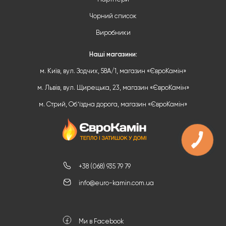
Чорний список
Виробники
Наші магазини:
м. Київ, вул. Зодчих, 58А/1, магазин «ЄвроКамін»
м. Львів, вул. Щирецька, 23, магазин «ЄвроКамін»
м. Стрий, Обʼїздна дорога, магазин «ЄвроКамін»
+38 (068) 935 79 79
info@euro-kamin.com.ua
Ми в Facebook