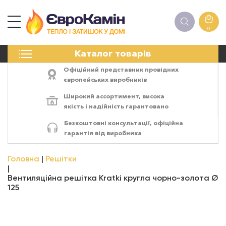
0
КАМІНИ
Каталог товарів
ПЕЧІ
БІОКАМІНИ
Офіційний представник провідних
ЕЛЕКТРОКАМІНИ
європейських виробників
РЕШІТКИ
Широкий ассортимент,
висока
АКСЕСУАРИ
якість
і
надійність
гарантовано
ХІМІЯ
Безкоштовні консультації, офіційна
МОНТАЖ
гарантія від виробника
ЕНЕРГОСИСТЕМИ
Головна
Решітки
Вентиляційна решітка Kratki кругла чорно-золота Ø
125