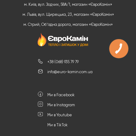
м. Київ, вул. Зодчих, 58А/1, магазин «ЄвроКамін»
м. Львів, вул. Щирецька, 23, магазин «ЄвроКамін»
м. Стрий, Обʼїздна дорога, магазин «ЄвроКамін»
+38 (068) 935 79 79
info@euro-kamin.com.ua
Ми в Facebook
Ми в Instagram
Ми в Youtube
Ми в TikTok