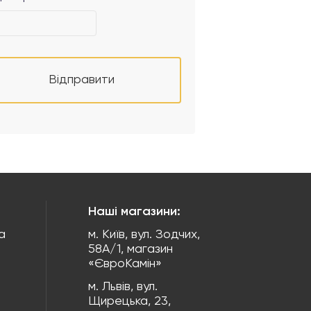
Відправити
Наші магазини:
а
м. Київ, вул. Зодчих,
58А/1, магазин
«ЄвроКамін»
м. Львів, вул.
Щирецька, 23,