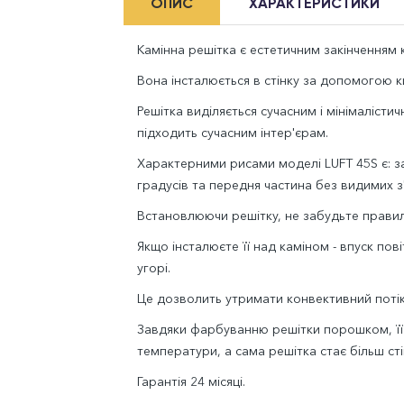
ОПИС
ХАРАКТЕРИСТИКИ
Камінна решітка є естетичним закінченням к
Вона інсталюється в стінку за допомогою ки
Решітка виділяється сучасним і мінімаліст
підходить сучасним інтер'єрам.
Характерними рисами моделі LUFT 45S є: за
градусів та передня частина без видимих з
Встановлюючи решітку, не забудьте правиль
Якщо інсталюєте її над каміном - впуск пов
угорі.
Це дозволить утримати конвективний потік 
Завдяки фарбуванню решітки порошком, її к
температури, а сама решітка стає більш с
Гарантія 24 місяці.