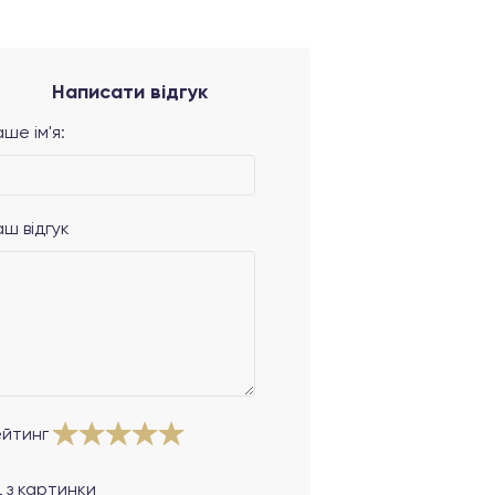
Написати відгук
ше ім'я:
аш відгук
ейтинг
 з картинки