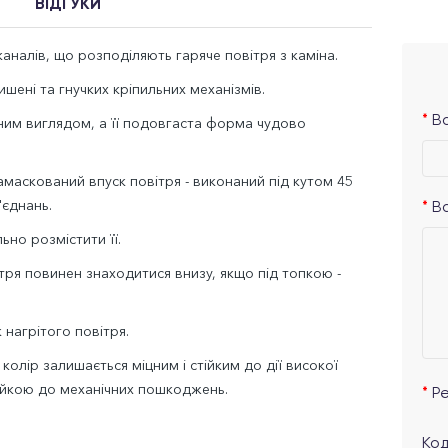
ВІДГУКИ
аналів, що розподіляють гаряче повітря з каміна.
шені та гнучких кріпильних механізмів.
Ва
ичним виглядом, а її подовгаста форма чудово
маскований впуск повітря - виконаний під кутом 45
'єднань.
В
но розмістити її.
ітря повинен знаходитися внизу, якщо під топкою -
нагрітого повітря.
олір залишається міцним і стійким до дії високої
тійкою до механічних пошкоджень.
Р
Код