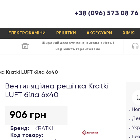
+38 (096) 573 08 76
ЕЛЕКТРОКАМІНИ
РЕШІТКИ
АКСЕСУАРИ
ХІМІЯ
х
Широкий ассортимент,
висока якість
і
надійність
гарантовано
а Kratki LUFT біла 6х40
Вентиляційна решітка Kratki
LUFT біла 6х40
Но
906 грн
Дел
Ук
Бренд:
KRATKI
Код товару:
Без