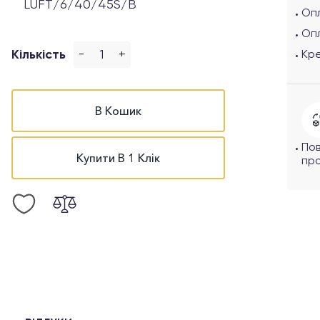
LUFT/6/40/45S/B
Опл
Оп
-
+
Кількість
Кр
В Кошик
По
Купити В 1 Клік
про