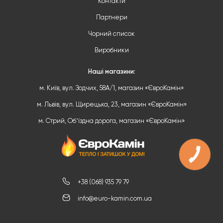
Контакти
Партнери
Чорний список
Виробники
Наші магазини:
м. Київ, вул. Зодчих, 58А/1, магазин «ЄвроКамін»
м. Львів, вул. Щирецька, 23, магазин «ЄвроКамін»
м. Стрий, Обʼїздна дорога, магазин «ЄвроКамін»
+38 (068) 935 79 79
info@euro-kamin.com.ua