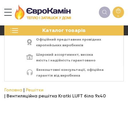
0
КАМІНИ
Каталог товарів
ПЕЧІ
БІОКАМІНИ
Офіційний представник провідних
ЕЛЕКТРОКАМІНИ
європейських виробників
РЕШІТКИ
Широкий ассортимент,
висока
АКСЕСУАРИ
якість
і
надійність
гарантовано
ХІМІЯ
Безкоштовні консультації, офіційна
МОНТАЖ
гарантія від виробника
ЕНЕРГОСИСТЕМИ
Головна
Решітки
Вентиляційна решітка Kratki LUFT біла 9х40