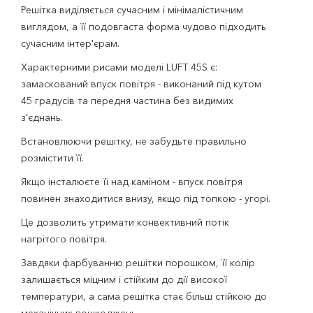
Решітка виділяється сучасним і мінімалістичним
виглядом, а її подовгаста форма чудово підходить
сучасним інтер'єрам.
Характерними рисами моделі LUFT 45S є:
замаскований впуск повітря - виконаний під кутом
45 градусів та передня частина без видимих
з'єднань.
Встановлюючи решітку, не забудьте правильно
розмістити її.
Якщо інсталюєте її над каміном - впуск повітря
повинен знаходитися внизу, якщо під топкою - угорі.
Це дозволить утримати конвективний потік
нагрітого повітря.
Завдяки фарбуванню решітки порошком, її колір
залишається міцним і стійким до дії високої
температури, а сама решітка стає більш стійкою до