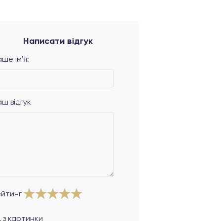
Написати відгук
ше ім'я:
аш відгук
ейтинг
 з картинки