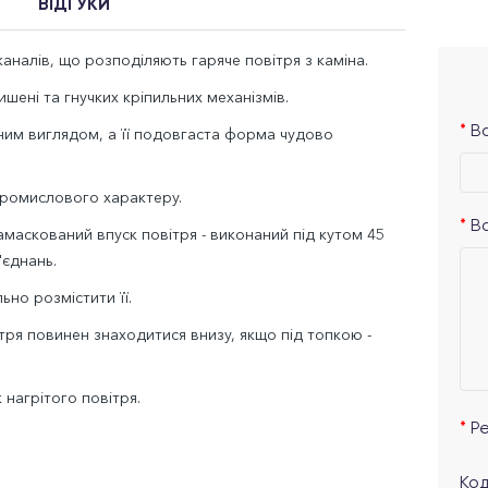
ВІДГУКИ
аналів, що розподіляють гаряче повітря з каміна.
шені та гнучких кріпильних механізмів.
Ва
ичним виглядом, а її подовгаста форма чудово
промислового характеру.
В
маскований впуск повітря - виконаний під кутом 45
'єднань.
но розмістити її.
ітря повинен знаходитися внизу, якщо під топкою -
нагрітого повітря.
Р
Код