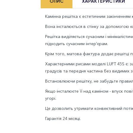
ОПИС
ХАРАКТЕРИСТИКИ
Камінна решітка є естетичним закінченням к
Вона інсталюється в стінку за допомогою ки
Решітка виділяється сучасним і мінімаліст
підходить сучасним інтер'єрам.
Крім того, матова фактура додає решітці 
Характерними рисами моделі LUFT 45S є: за
градусів та передня частина без видимих з
Встановлюючи решітку, не забудьте правиль
Якщо інсталюєте її над каміном - впуск пов
угорі.
Це дозволить утримати конвективний потік 
Гарантія 24 місяці.