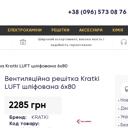
+38 (096) 573 08 76
ЕЛЕКТРОКАМІНИ
РЕШІТКИ
АКСЕСУАРИ
ХІМІЯ
х
Широкий ассортимент,
висока якість
і
надійність
гарантовано
а Kratki LUFT шліфована 6х80
Вентиляційна решітка Kratki
LUFT шліфована 6х80
Но
2285 грн
Дел
Ук
Бренд:
KRATKI
Код товару:
Без