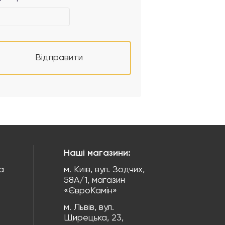
Відправити
Наші магазини:
а
м. Київ, вул. Зодчих,
58А/1, магазин
«ЄвроКамін»
м. Львів, вул.
Щирецька, 23,