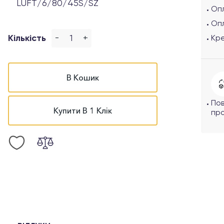
LUFT/6/80/45S/SZ
Опл
Оп
-
+
Кількість
Кр
В Кошик
По
Купити В 1 Клік
про