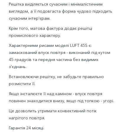
Решітка виділяється сучасним і мінімалістичним
виглядом, а її подовгаста форма чудово підходить
сучасним інтер'єрам.
Крім того, матова фактура додає решітці
промислового характеру.
Характерними рисами моделі LUFT 45S є:
замаскований впуск повітря - виконаний під кутом
45 градусів та передня частина без видимих
з'єднань.
Встановлюючи решітку, не забудьте правильно
розмістити її.
Якщо інсталюєте її над каміном - впуск повітря
повинен знаходитися внизу, якщо під топкою - угорі.
Це дозволить утримати конвективний потік
нагрітого повітря.
Гарантія 24 місяці.