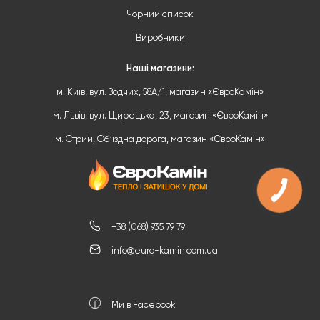
Чорний список
Виробники
Наші магазини:
м. Київ, вул. Зодчих, 58А/1, магазин «ЄвроКамін»
м. Львів, вул. Щирецька, 23, магазин «ЄвроКамін»
м. Стрий, Обʼїздна дорога, магазин «ЄвроКамін»
+38 (068) 935 79 79
info@euro-kamin.com.ua
Ми в Facebook