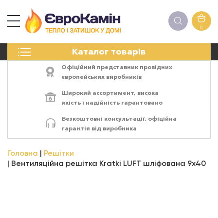
0
КАМІНИ
Каталог товарів
ПЕЧІ
БІОКАМІНИ
Офіційний представник провідних
ЕЛЕКТРОКАМІНИ
європейських виробників
РЕШІТКИ
Широкий ассортимент,
висока
АКСЕСУАРИ
якість
і
надійність
гарантовано
ХІМІЯ
Безкоштовні консультації, офіційна
МОНТАЖ
гарантія від виробника
ЕНЕРГОСИСТЕМИ
Головна
Решітки
Вентиляційна решітка Kratki LUFT шліфована 9х40