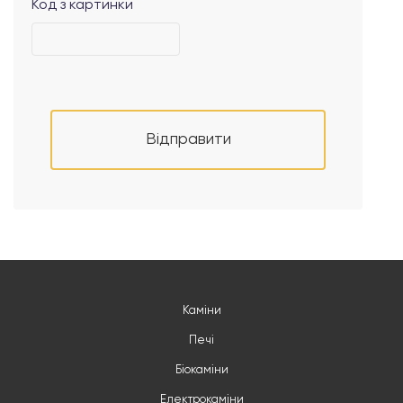
Код з картинки
Відправити
Каміни
Печі
Біокаміни
Електрокаміни