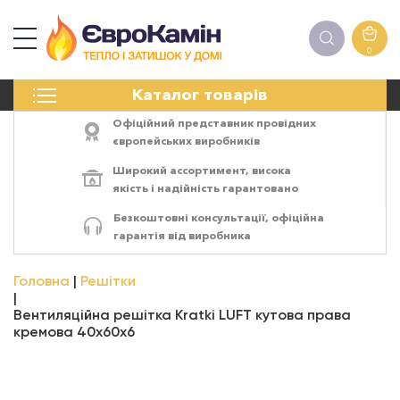
0
КАМІНИ
Каталог товарів
ПЕЧІ
БІОКАМІНИ
Офіційний представник провідних
ЕЛЕКТРОКАМІНИ
європейських виробників
РЕШІТКИ
Широкий ассортимент,
висока
АКСЕСУАРИ
якість
і
надійність
гарантовано
ХІМІЯ
Безкоштовні консультації, офіційна
МОНТАЖ
гарантія від виробника
ЕНЕРГОСИСТЕМИ
Головна
Решітки
Вентиляційна решітка Kratki LUFT кутова права
кремова 40х60х6