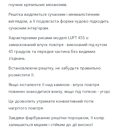
гнучких кріпильних механізмів.
Решітка виділяється сучасним і мінімалістичним
виглядом, а її подовгаста форма чудово підходить
сучасним інтер'єрам.
Характерними рисами моделі LUFT 45S є:
замаскований впуск повітря - виконаний під кутом
45 градусів та передня частина без видимих
з'єднань.
Встановлюючи решітку, не забудьте правильно
розмістити її.
Якщо інсталюєте її над каміном - впуск повітря
повинен знаходитися внизу, якщо під топкою - угорі.
Це дозволить утримати конвективний потік
нагрітого повітря.
Завдяки фарбуванню решітки порошком, її колір
залишається міцним і стійким до дії високої