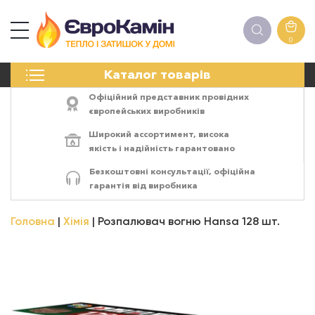
0
КАМІНИ
Каталог товарів
ПЕЧІ
БІОКАМІНИ
Офіційний представник провідних
ЕЛЕКТРОКАМІНИ
європейських виробників
РЕШІТКИ
Широкий ассортимент,
висока
АКСЕСУАРИ
якість
і
надійність
гарантовано
ХІМІЯ
Безкоштовні консультації, офіційна
МОНТАЖ
гарантія від виробника
ЕНЕРГОСИСТЕМИ
Головна
Хімія
Розпалювач вогню Hansa 128 шт.