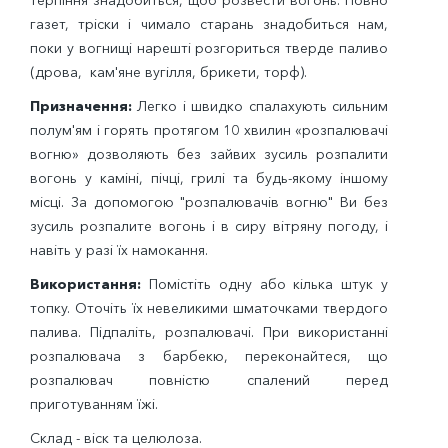
терпіння
знадобиться, щоб розвести вогонь. Повно
газет, тріски і чимало старань знадобиться нам,
поки у вогнищі нарешті розгориться тверде паливо
(дрова, кам'яне вугілля, брикети, торф).
Призначення:
Легко і швидко спалахують сильним
полум'ям і горять протягом 10 хвилин «розпалювачі
вогню» дозволяють без зайвих зусиль розпалити
вогонь у каміні, пічці, грилі та будь-якому іншому
місці. За допомогою "розпалювачів вогню" Ви без
зусиль розпалите вогонь і в сиру вітряну погоду, і
навіть у разі їх намокання.
Використання:
Помістіть одну або кілька штук у
топку. Оточіть їх невеликими шматочками твердого
палива. Підпаліть, розпалювачі. При використанні
розпалювача з барбекю, переконайтеся, що
розпалювач повністю спалений перед
приготуванням їжі.
Склад - віск та целюлоза.