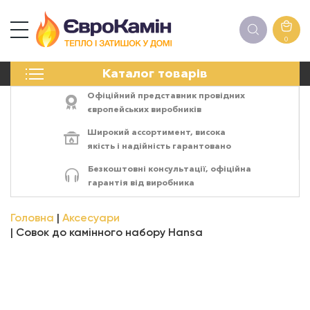
0
КАМІНИ
Каталог товарів
ПЕЧІ
БІОКАМІНИ
Офіційний представник провідних
ЕЛЕКТРОКАМІНИ
європейських виробників
РЕШІТКИ
Широкий ассортимент,
висока
АКСЕСУАРИ
якість
і
надійність
гарантовано
ХІМІЯ
Безкоштовні консультації, офіційна
МОНТАЖ
гарантія від виробника
ЕНЕРГОСИСТЕМИ
Головна
Аксесуари
Совок до камінного набору Hansa