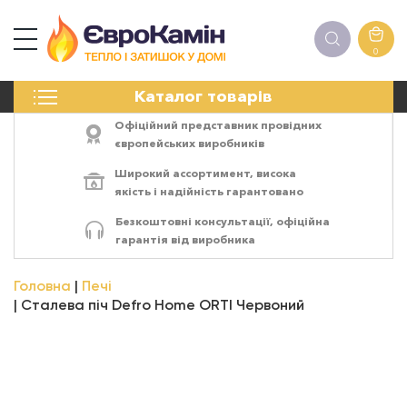
0
КАМІНИ
Каталог товарів
ПЕЧІ
БІОКАМІНИ
Офіційний представник провідних
ЕЛЕКТРОКАМІНИ
європейських виробників
РЕШІТКИ
Широкий ассортимент,
висока
АКСЕСУАРИ
якість
і
надійність
гарантовано
ХІМІЯ
Безкоштовні консультації, офіційна
МОНТАЖ
гарантія від виробника
ЕНЕРГОСИСТЕМИ
Головна
Печі
Сталева піч Defro Home ORTI Червоний