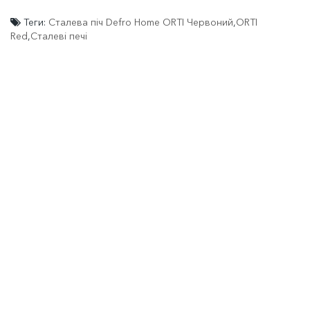
Теги:
Сталева піч Defro Home ORTI Червоний
,
ORTI
Red
,
Сталеві печі