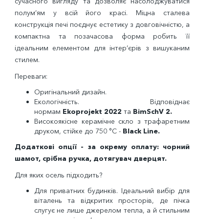
сучасного вигляду та дозволяє насолоджуватися
полум’ям у всій його красі. Міцна сталева
конструкція печі поєднує естетику з довговічністю, а
компактна та позачасова форма робить її
ідеальним елементом для інтер’єрів з вишуканим
стилем.
Переваги:
Оригінальний дизайн.
Екологічність. Відповіднає
нормам
Ekoprojekt 2022
та
BimSchV 2.
Високоякісне керамічне скло з трафаретним
друком, стійке до 750 °C -
Black Line.
Додаткові опції - за окрему оплату: чорний
шамот, срібна ручка, дотягувач дверцят.
Для яких осель підходить?
Для приватних будинків. Ідеальний вибір для
віталень та відкритих просторів, де пічка
слугує не лише джерелом тепла, а й стильним