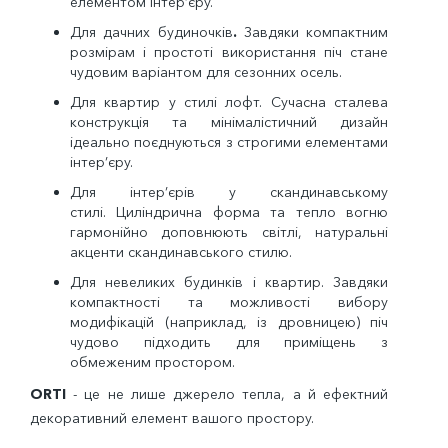
елементом інтер’єру.
Для дачних будиночків
.
Завдяки компактним
розмірам і простоті використання піч стане
чудовим варіантом для сезонних осель.
Для квартир у стилі лофт.
Сучасна сталева
конструкція та мінімалістичний дизайн
ідеально поєднуються з строгими елементами
інтер’єру.
Для інтер’єрів у скандинавському
стилі.
Циліндрична форма та тепло вогню
гармонійно доповнюють світлі, натуральні
акценти скандинавського стилю.
Для невеликих будинків і квартир.
Завдяки
компактності та можливості вибору
модифікацій (наприклад, із дровницею) піч
чудово підходить для приміщень з
обмеженим простором.
ORTI
- це не лише джерело тепла, а й ефектний
декоративний елемент вашого простору.