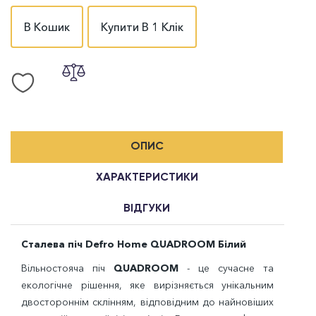
В Кошик
Купити В 1 Клік
ОПИС
ХАРАКТЕРИСТИКИ
ВІДГУКИ
Сталева піч Defro Home QUADROOM Білий
Вільностояча піч
QUADROOM
- це сучасне та
екологічне рішення, яке вирізняється унікальним
двостороннім склінням, відповідним до найновіших