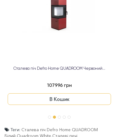
Сталева піч Defro Home QUADROOM Червоний...
С
107996 грн
В Кошик
Теги:
Сталева піч Defro Home QUADROOM
Білий
,
Quadroom White
,
Сталеві печі