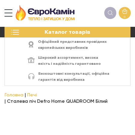
0
КАМІНИ
Каталог товарів
ПЕЧІ
БІОКАМІНИ
Офіційний представник провідних
ЕЛЕКТРОКАМІНИ
європейських виробників
РЕШІТКИ
Широкий ассортимент,
висока
АКСЕСУАРИ
якість
і
надійність
гарантовано
ХІМІЯ
Безкоштовні консультації, офіційна
МОНТАЖ
гарантія від виробника
ЕНЕРГОСИСТЕМИ
Головна
Печі
Сталева піч Defro Home QUADROOM Білий