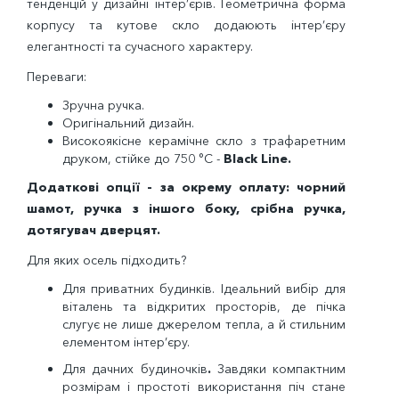
тенденцій у дизайні інтер’єрів. Геометрична форма
корпусу та кутове скло додаюють інтер’єру
елегантності та сучасного характеру.
Переваги:
Зручна ручка.
Оригінальний дизайн.
Високоякісне керамічне скло з трафаретним
друком, стійке до 750 °C -
Black Line.
Додаткові опції - за окрему оплату: чорний
шамот, ручка з іншого боку, срібна ручка,
дотягувач дверцят.
Для яких осель підходить?
Для приватних будинків. Ідеальний вибір для
віталень та відкритих просторів, де пічка
слугує не лише джерелом тепла, а й стильним
елементом інтер’єру.
Для дачних будиночків
.
Завдяки компактним
розмірам і простоті використання піч стане