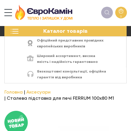
0
КАМІНИ
Каталог товарів
ПЕЧІ
БІОКАМІНИ
Офіційний представник провідних
ЕЛЕКТРОКАМІНИ
європейських виробників
РЕШІТКИ
Широкий ассортимент,
висока
АКСЕСУАРИ
якість
і
надійність
гарантовано
ХІМІЯ
Безкоштовні консультації, офіційна
МОНТАЖ
гарантія від виробника
ЕНЕРГОСИСТЕМИ
Головна
Аксесуари
Сталева підставка для печі FERRUM 100х80 М1