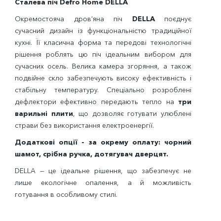
Сталева піч Defro Home DELLA
Окремостояча дров’яна піч
DELLA
поєднує
сучасний дизайн із функціональністю традиційної
кухні. Її класична форма та передові технологічні
рішення роблять цю піч ідеальним вибором для
сучасних осель. Велика камера згоряння, а також
подвійне скло забезпечують високу ефективність і
стабільну температуру. Спеціально розроблені
дефлектори ефективно передають тепло на
три
варильні плити
, що дозволяє готувати улюблені
страви без використання електроенергії.
Додаткові опції - за окрему оплату: чорний
шамот, срібна ручка, дотягувач дверцят.
DELLA — це ідеальне рішення, що забезпечує не
лише екологічне опалення, а й можливість
готування в особливому стилі.