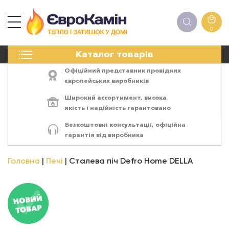
0
КАМІНИ
Каталог товарів
ПЕЧІ
БІОКАМІНИ
Офіційний представник провідних
ЕЛЕКТРОКАМІНИ
європейських виробників
РЕШІТКИ
Широкий ассортимент,
висока
АКСЕСУАРИ
якість
і
надійність
гарантовано
ХІМІЯ
Безкоштовні консультації, офіційна
МОНТАЖ
гарантія від виробника
ЕНЕРГОСИСТЕМИ
Головна
Печі
Сталева піч Defro Home DELLA