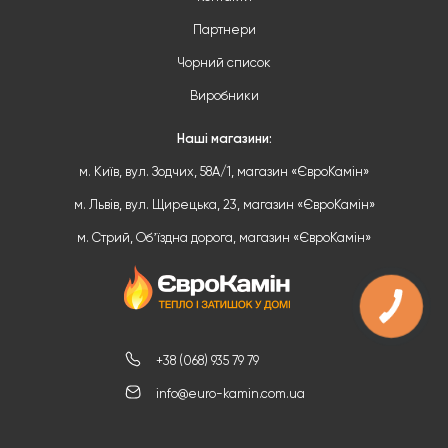
Партнери
Чорний список
Виробники
Наші магазини:
м. Київ, вул. Зодчих, 58А/1, магазин «ЄвроКамін»
м. Львів, вул. Щирецька, 23, магазин «ЄвроКамін»
м. Стрий, Обʼїздна дорога, магазин «ЄвроКамін»
+38 (068) 935 79 79
info@euro-kamin.com.ua