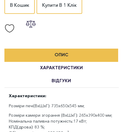
В Кошик
Купити В 1 Клік
ОПИС
ХАРАКТЕРИСТИКИ
ВІДГУКИ
Характеристики:
Розміри печі(ВхШхГ): 735x650x545 мм;
Розміри камери згорання (ВхШхГ): 265x390x400 мм;
Номінальна паливна потужність:17 кВт;
КПД(дрова): 83 %;