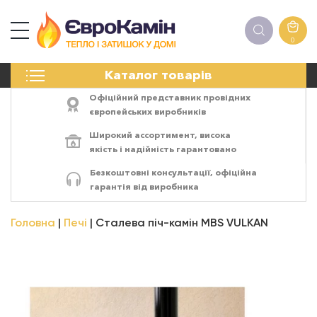
0
КАМІНИ
Каталог товарів
ПЕЧІ
БІОКАМІНИ
Офіційний представник провідних
ЕЛЕКТРОКАМІНИ
європейських виробників
РЕШІТКИ
Широкий ассортимент,
висока
АКСЕСУАРИ
якість
і
надійність
гарантовано
ХІМІЯ
Безкоштовні консультації, офіційна
МОНТАЖ
гарантія від виробника
ЕНЕРГОСИСТЕМИ
Головна
Печі
Сталева піч-камін MBS VULKAN