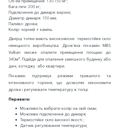
Об`єм приміщення: 130-150 м²;
Вага печі: 200 кг;
Підключення до димаря: верхнє;
Діаметр димаря: 150 мм;
Паливо: дрова;
Колір: чорний + камінь.
Дверці топки мають високоякісне термостійке скло
німецького виробництва. Дров'яна піч-камін MBS
Vulkan зможе опалити приміщення площею до
340м². Підійде для опалення заміського будинку або
дачі, котеджу або квартири.
Піч-камін підтримує режими тривалого та
інтенсивного горіння, що дозволяє зекономити
дрова і регулювати температуру в топці.
Переваги:
Можливість вибрати колір на свій смак;
Можливе підключення до димаря;
Термостійке скло високої якості ;
Датчик регулювання температури;