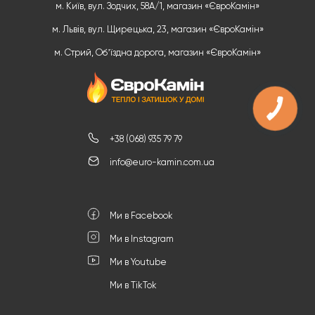
м. Київ, вул. Зодчих, 58А/1, магазин «ЄвроКамін»
м. Львів, вул. Щирецька, 23, магазин «ЄвроКамін»
м. Стрий, Обʼїздна дорога, магазин «ЄвроКамін»
+38 (068) 935 79 79
info@euro-kamin.com.ua
Ми в Facebook
Ми в Instagram
Ми в Youtube
Ми в TikTok