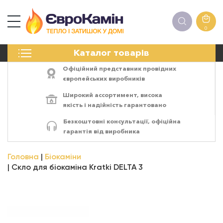
0
КАМІНИ
Каталог товарів
ПЕЧІ
БІОКАМІНИ
Офіційний представник провідних
ЕЛЕКТРОКАМІНИ
європейських виробників
РЕШІТКИ
Широкий ассортимент,
висока
АКСЕСУАРИ
якість
і
надійність
гарантовано
ХІМІЯ
Безкоштовні консультації, офіційна
МОНТАЖ
гарантія від виробника
ЕНЕРГОСИСТЕМИ
Головна
Біокаміни
Скло для біокаміна Kratki DELTA 3