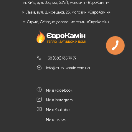
м. Київ, вул. Зодчих, 58А/1, магазин «ЄвроКамін»
м. Львів, вул. Щирецька, 23, магазин «ЄвроКамін»
м. Стрий, Обʼїздна дорога, магазин «ЄвроКамін»
+38 (068) 935 79 79
info@euro-kamin.com.ua
Ми в Facebook
Ми в Instagram
Ми в Youtube
Ми в TikTok