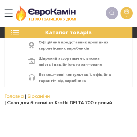
0
КАМІНИ
Каталог товарів
ПЕЧІ
БІОКАМІНИ
Офіційний представник провідних
ЕЛЕКТРОКАМІНИ
європейських виробників
РЕШІТКИ
Широкий ассортимент,
висока
АКСЕСУАРИ
якість
і
надійність
гарантовано
ХІМІЯ
Безкоштовні консультації, офіційна
МОНТАЖ
гарантія від виробника
ЕНЕРГОСИСТЕМИ
Головна
Біокаміни
Скло для біокаміна Kratki DELTA 700 правий