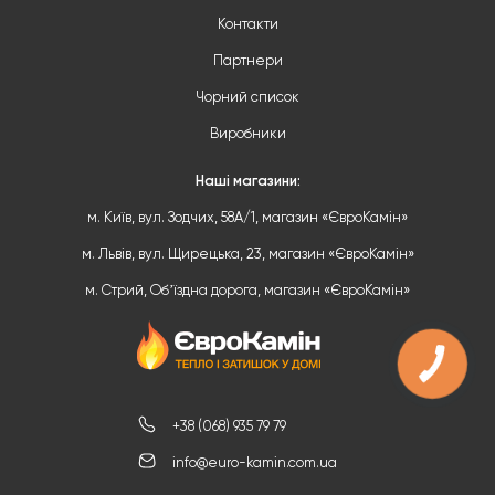
Контакти
Партнери
Чорний список
Виробники
Наші магазини:
м. Київ, вул. Зодчих, 58А/1, магазин «ЄвроКамін»
м. Львів, вул. Щирецька, 23, магазин «ЄвроКамін»
м. Стрий, Обʼїздна дорога, магазин «ЄвроКамін»
+38 (068) 935 79 79
info@euro-kamin.com.ua