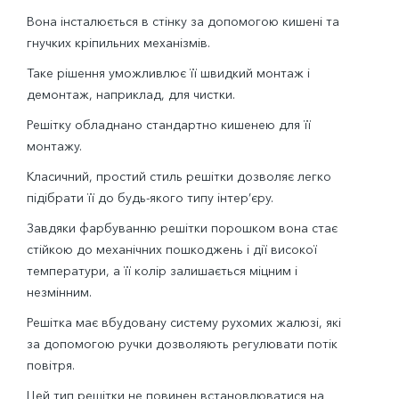
Вона інсталюється в стінку за допомогою кишені та
гнучких кріпильних механізмів.
Таке рішення уможливлює її швидкий монтаж і
демонтаж, наприклад, для чистки.
Решітку обладнано стандартно кишенею для її
монтажу.
Класичний, простий стиль решітки дозволяє легко
підібрати її до будь-якого типу інтер’єру.
Завдяки фарбуванню решітки порошком вона стає
стійкою до механічних пошкоджень і дії високої
температури, а її колір залишається міцним і
незмінним.
Решітка має вбудовану систему рухомих жалюзі, які
за допомогою ручки дозволяють регулювати потік
повітря.
Цей тип решітки не повинен встановлюватися на