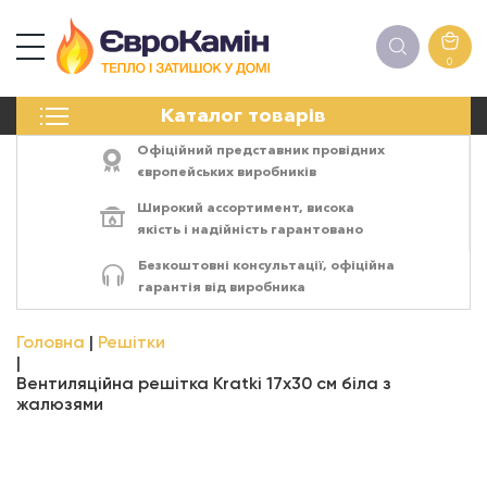
0
КАМІНИ
Каталог товарів
ПЕЧІ
БІОКАМІНИ
Офіційний представник провідних
ЕЛЕКТРОКАМІНИ
європейських виробників
РЕШІТКИ
Широкий ассортимент,
висока
АКСЕСУАРИ
якість
і
надійність
гарантовано
ХІМІЯ
Безкоштовні консультації, офіційна
МОНТАЖ
гарантія від виробника
ЕНЕРГОСИСТЕМИ
Головна
Решітки
Вентиляційна решітка Kratki 17х30 см біла з
жалюзями