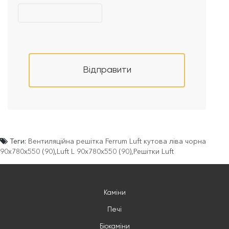
Відправити
Теги:
Вентиляційна решітка Ferrum Luft кутова ліва чорна
90х780х550 (90)
,
Luft L 90х780х550 (90)
,
Решітки Luft
Каміни
Печі
Біокаміни