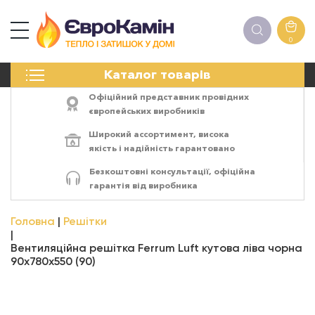
0
КАМІНИ
Каталог товарів
ПЕЧІ
БІОКАМІНИ
Офіційний представник провідних
ЕЛЕКТРОКАМІНИ
європейських виробників
РЕШІТКИ
Широкий ассортимент,
висока
АКСЕСУАРИ
якість
і
надійність
гарантовано
ХІМІЯ
Безкоштовні консультації, офіційна
МОНТАЖ
гарантія від виробника
ЕНЕРГОСИСТЕМИ
Головна
Решітки
Вентиляційна решітка Ferrum Luft кутова ліва чорна
90х780х550 (90)