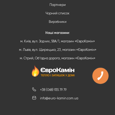
Партнери
Чорний список
Виробники
Наші магазини:
м. Київ, вул. Зодчих, 58А/1, магазин «ЄвроКамін»
м. Львів, вул. Щирецька, 23, магазин «ЄвроКамін»
м. Стрий, Обʼїздна дорога, магазин «ЄвроКамін»
+38 (068) 935 79 79
info@euro-kamin.com.ua