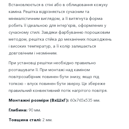
Встановлюється в стіні або в облицювання кожуху
каміна. Решітка відрізняється сучасним та
мінімалістичним виглядом, а її витягнута форма
робить її ідеальною для інтер’єрів, оформлених у
сучасному стилі. Завдяки фарбуванню порошковим
методом, решітка стійка до механічних пошкоджень
і високих температур, а її колір залишається
довговічним і незмінним.
При установці решітки необхідно правильно
розташувати її. При монтажі над каміном
повітрозабірник повинен бути знизу, якщо під
топкою – впуск повинен бути зверху. Це збереже
правильний конвективний потік нагрітого повітря.
Монтажні розміри (ВхШхГ):
60х765х535 мм.
Глибина:
90 мм.
Товщина сталі:
2 мм.