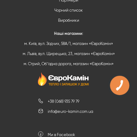
Партнери
Чорний список
Виробники
Наші магазини:
м. Київ, вул. Зодчих, 58А/1, магазин «ЄвроКамін»
м. Львів, вул. Щирецька, 23, магазин «ЄвроКамін»
м. Стрий, Обʼїздна дорога, магазин «ЄвроКамін»
+38 (068) 935 79 79
info@euro-kamin.com.ua
Ми в Facebook