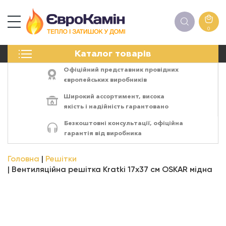
0
КАМІНИ
Каталог товарів
ПЕЧІ
БІОКАМІНИ
Офіційний представник провідних
ЕЛЕКТРОКАМІНИ
європейських виробників
РЕШІТКИ
Широкий ассортимент,
висока
АКСЕСУАРИ
якість
і
надійність
гарантовано
ХІМІЯ
Безкоштовні консультації, офіційна
МОНТАЖ
гарантія від виробника
ЕНЕРГОСИСТЕМИ
Головна
Решітки
Вентиляційна решітка Kratki 17х37 см OSKAR мідна