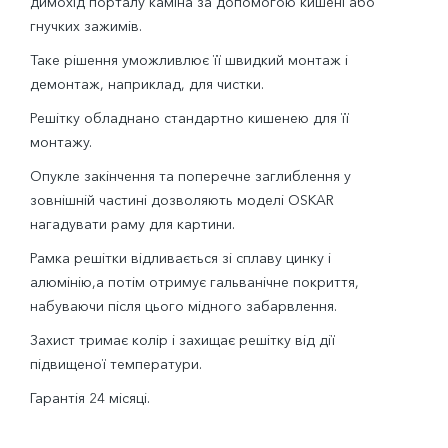
димохід порталу каміна за допомогою кишені або
гнучких зажимів.
Таке рішення уможливлює її швидкий монтаж і
демонтаж, наприклад, для чистки.
Решітку обладнано стандартно кишенею для її
монтажу.
Опукле закінчення та поперечне заглиблення у
зовнішній частині дозволяють моделі OSKAR
нагадувати раму для картини.
Рамка решітки відливається зі сплаву цинку і
алюмінію,а потім отримує гальванічне покриття,
набуваючи після цього мідного забарвлення.
Захист тримає колір і захищає решітку від дії
підвищеної температури.
Гарантія 24 місяці.