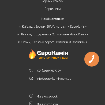
Чорний список
Виробники
Наші магазини:
м. Київ, вул. Зодчих, 58А/1, магазин «ЄвроКамін»
м. Львів, вул. Щирецька, 23, магазин «ЄвроКамін»
м. Стрий, Обʼїздна дорога, магазин «ЄвроКамін»
+38 (068) 935 79 79
info@euro-kamin.com.ua
Ми в Facebook
Ми в Instagram