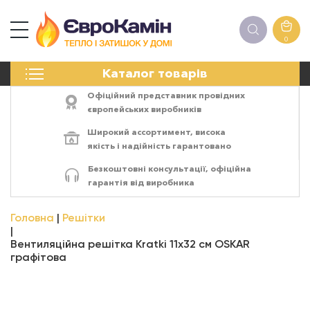
0
КАМІНИ
Каталог товарів
ПЕЧІ
БІОКАМІНИ
Офіційний представник провідних
ЕЛЕКТРОКАМІНИ
європейських виробників
РЕШІТКИ
Широкий ассортимент,
висока
АКСЕСУАРИ
якість
і
надійність
гарантовано
ХІМІЯ
Безкоштовні консультації, офіційна
МОНТАЖ
гарантія від виробника
ЕНЕРГОСИСТЕМИ
Головна
Решітки
Вентиляційна решітка Kratki 11x32 см OSKAR
графітова