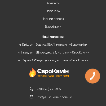
Контакти
Партнери
Чорний список
Виробники
Наші магазини:
м. Київ, вул. Зодчих, 58А/1, магазин «ЄвроКамін»
м. Львів, вул. Щирецька, 23, магазин «ЄвроКамін»
м. Стрий, Обʼїздна дорога, магазин «ЄвроКамін»
+38 (068) 935 79 79
info@euro-kamin.com.ua