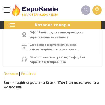
0
КАМІНИ
Каталог товарів
ПЕЧІ
БІОКАМІНИ
Офіційний представник провідних
ЕЛЕКТРОКАМІНИ
європейських виробників
РЕШІТКИ
Широкий ассортимент,
висока
АКСЕСУАРИ
якість
і
надійність
гарантовано
ХІМІЯ
Безкоштовні консультації, офіційна
МОНТАЖ
гарантія від виробника
ЕНЕРГОСИСТЕМИ
Головна
Решітки
Вентиляційна решітка Kratki 17x49 см позолочена з
жалюзями