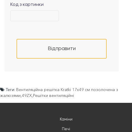
Код з картинки
Відправити
Теги:
Вентиляційна решітка Kratki 17x49 см позолочена з
жалюзями
,
49ZX
,
Решітки вентиляційні
Каміни
Печі