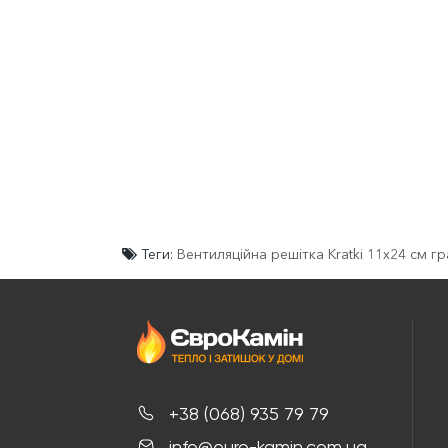
Теги:
Вентиляційна решітка Kratki 11х24 см г
+38 (068) 935 79 79
info@euro-kamin.com.ua