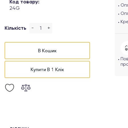
Код товару:
Опл
24G
Оп
Кр
-
+
Кількість
В Кошик
По
про
Купити В 1 Клік