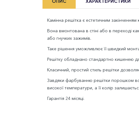
ОПИС
ХАРАКТЕРИСТИКИ
Камінна решітка є естетичним закінченням к
Вона вмонтована в стіні або в переході к
або гнучких зажимів.
Таке рішення уможливлює її швидкий монта
Решітку обладнано стандартно кишенею дл
Класичний, простий стиль решітки дозволяє 
Завдяки фарбуванню решітки порошком вон
високої температури, а її колір залишаєтьс
Гарантія 24 місяці.