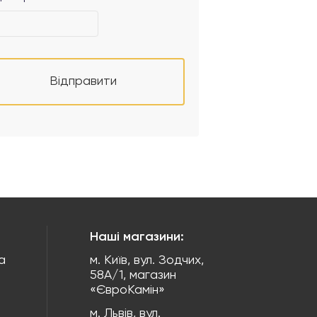
Відправити
Наші магазини:
а
м. Київ, вул. Зодчих,
58А/1, магазин
«ЄвроКамін»
м. Львів, вул.