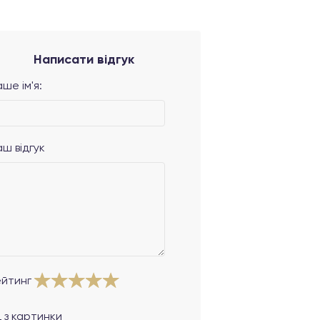
Написати відгук
ше ім'я:
аш відгук
ейтинг
 з картинки