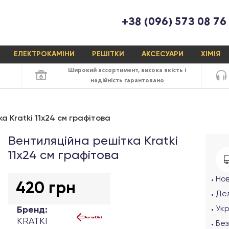
+38 (096) 573 08 76
ЕЛЕКТРОКАМІНИ
РЕШІТКИ
АКСЕСУАРИ
ХІМІЯ
х
Широкий ассортимент,
висока якість
і
надійність
гарантовано
а Kratki 11х24 см графітова
Вентиляційна решітка Kratki
11х24 см графітова
Но
420 грн
Дел
Ук
Бренд:
KRATKI
Без