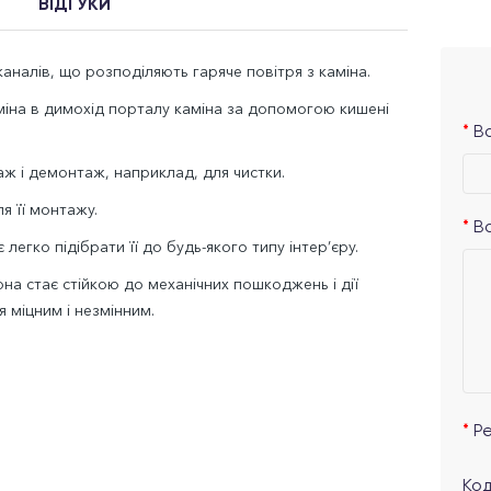
ВІДГУКИ
аналів, що розподіляють гаряче повітря з каміна.
аміна в димохід порталу каміна за допомогою кишені
Ва
ж і демонтаж, наприклад, для чистки.
я її монтажу.
В
легко підібрати її до будь-якого типу інтер’єру.
а стає стійкою до механічних пошкоджень і дії
я міцним і незмінним.
Р
Код