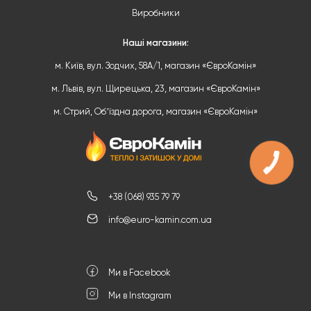
Виробники
Наші магазини:
м. Київ, вул. Зодчих, 58А/1, магазин «ЄвроКамін»
м. Львів, вул. Щирецька, 23, магазин «ЄвроКамін»
м. Стрий, Обʼїздна дорога, магазин «ЄвроКамін»
+38 (068) 935 79 79
info@euro-kamin.com.ua
Ми в Facebook
Ми в Instagram