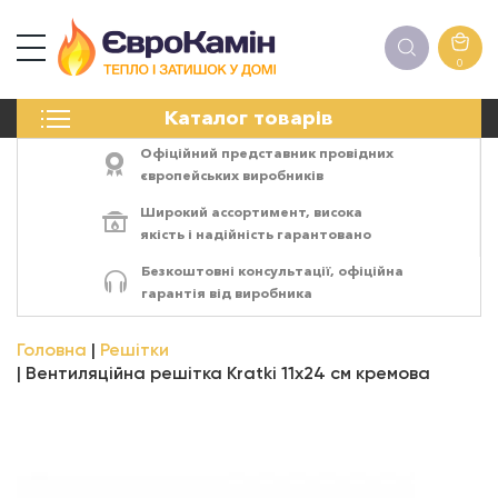
0
КАМІНИ
Каталог товарів
ПЕЧІ
БІОКАМІНИ
Офіційний представник провідних
ЕЛЕКТРОКАМІНИ
європейських виробників
РЕШІТКИ
Широкий ассортимент,
висока
АКСЕСУАРИ
якість
і
надійність
гарантовано
ХІМІЯ
Безкоштовні консультації, офіційна
МОНТАЖ
гарантія від виробника
ЕНЕРГОСИСТЕМИ
Головна
Решітки
Вентиляційна решітка Kratki 11х24 см кремова