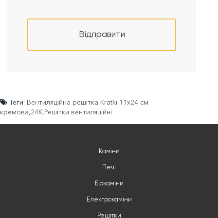
Відправити
Теги:
Вентиляційна решітка Kratki 11х24 см
кремова
,
24K
,
Решітки вентиляційні
Каміни
Печі
Біокаміни
Електрокаміни
Решітки