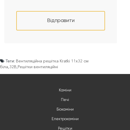
Відправити
Теги:
Вентиляційна решітка Kratki 11х32 см
біла
,
32B
,
Решітки вентиляційні
Каміни
Печі
Біокаміни
Електрокаміни
Решітки