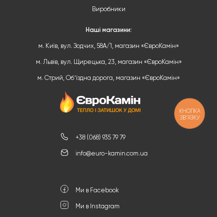
Виробники
Наші магазини:
м. Київ, вул. Зодчих, 58А/1, магазин «ЄвроКамін»
м. Львів, вул. Щирецька, 23, магазин «ЄвроКамін»
м. Стрий, Обʼїздна дорога, магазин «ЄвроКамін»
КНОПКА
ЗВ'ЯЗКУ
+38 (068) 935 79 79
info@euro-kamin.com.ua
Ми в Facebook
Ми в Instagram