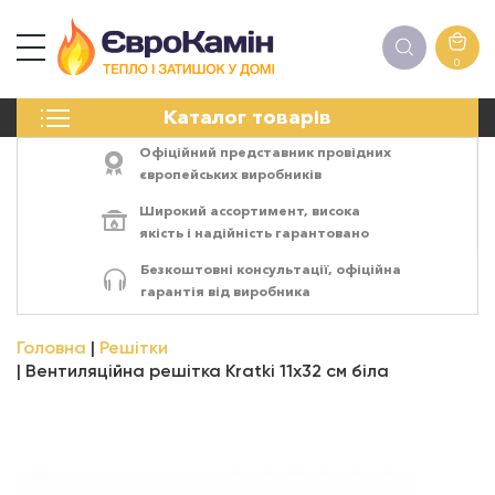
0
КАМІНИ
Каталог товарів
ПЕЧІ
БІОКАМІНИ
Офіційний представник провідних
ЕЛЕКТРОКАМІНИ
європейських виробників
РЕШІТКИ
Широкий ассортимент,
висока
АКСЕСУАРИ
якість
і
надійність
гарантовано
ХІМІЯ
Безкоштовні консультації, офіційна
МОНТАЖ
гарантія від виробника
ЕНЕРГОСИСТЕМИ
Головна
Решітки
Вентиляційна решітка Kratki 11х32 см біла