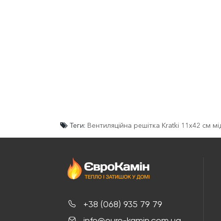
Теги:
Вентиляційна решітка Kratki 11х42 см м
+38 (068) 935 79 79
info@euro-kamin.com.ua