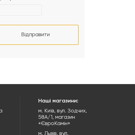
Відправити
Наші магазини:
а
м. Київ, вул. Зодчих,
58А/1, магазин
«ЄвроКамін»
м. Львів, вул.