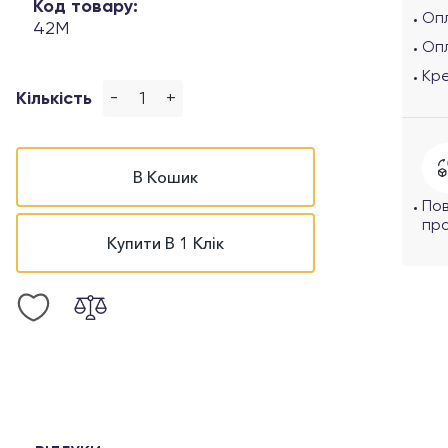
Код товару:
Опл
42M
Оп
Кр
-
+
Кількість
В Кошик
По
про
Купити В 1 Клік