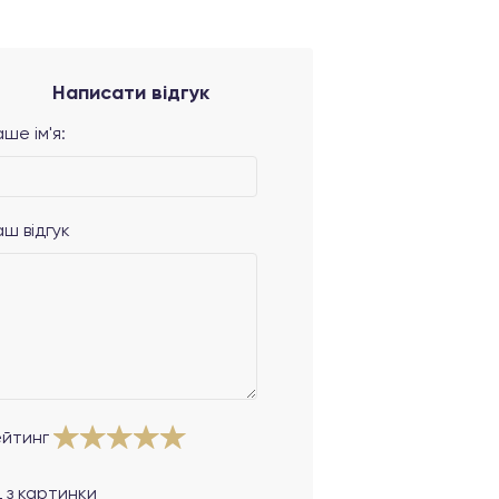
Написати відгук
ше ім'я:
аш відгук
ейтинг
 з картинки