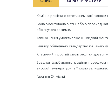
ОПИС
ХАРАКТЕРИСТИКИ
Камінна решітка є естетичним закінченням к
Вона вмонтована в стіні або в переході к
або гнучких зажимів.
Таке рішення уможливлює її швидкий монта
Решітку обладнано стандартно кишенею дл
Класичний, простий стиль решітки дозволяє 
Завдяки фарбуванню решітки порошком во
високої температури, а її колір залишаєтьс
Гарантія 24 місяці.