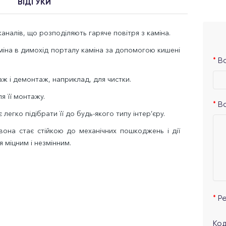
ВІДГУКИ
аналів, що розподіляють гаряче повітря з каміна.
аміна в димохід порталу каміна за допомогою кишені
Ва
ж і демонтаж, наприклад, для чистки.
я її монтажу.
В
легко підібрати її до будь-якого типу інтер’єру.
на стає стійкою до механічних пошкоджень і дії
я міцним і незмінним.
Р
Код