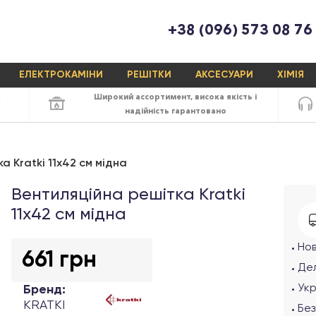
+38 (096) 573 08 76
ЕЛЕКТРОКАМІНИ
РЕШІТКИ
АКСЕСУАРИ
ХІМІЯ
х
Широкий ассортимент,
висока якість
і
надійність
гарантовано
а Kratki 11х42 см мідна
Вентиляційна решітка Kratki
11х42 см мідна
Но
661 грн
Дел
Ук
Бренд:
KRATKI
Без