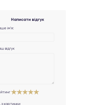
Написати відгук
ше ім'я:
аш відгук
ейтинг
 з картинки