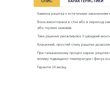
ОПИС
ХАРАКТЕРИСТИКИ
Камінна решітка є естетичним закінченням к
Вона вмонтована в стіні або в переході к
або гнучких зажимів.
Таке рішення уможливлює її швидкий монта
Класичний, простий стиль решітки дозволяє 
При гальванічному процесі каркас решітки
впливу підвищеної температури і фіксує кол
Гарантія 24 місяці.