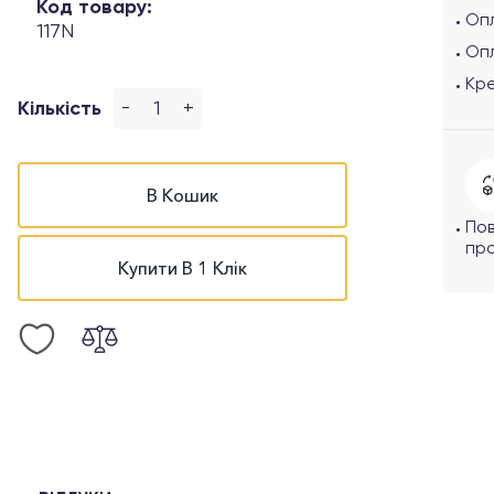
Код товару:
Опл
117N
Оп
Кр
-
+
Кількість
В Кошик
По
про
Купити В 1 Клік