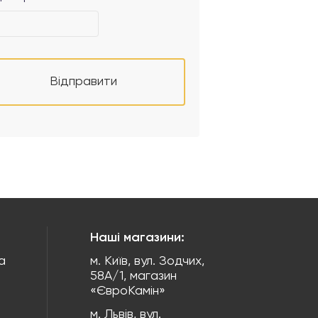
Відправити
Наші магазини:
а
м. Київ, вул. Зодчих,
58А/1, магазин
«ЄвроКамін»
м. Львів, вул.