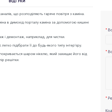
ВІДГУКИ
аналів, що розподіляють гаряче повітря з каміна.
аміна в димохід порталу каміна за допомогою кишені
Ва
ж і демонтаж, наприклад, для чистки.
легко підібрати її до будь-якого типу інтер’єру.
В
 покривається шаром нікелю, який захищає його від
ір решітки.
Р
Код