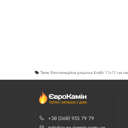
Теги:
Вентиляційна решітка Kratki 11x17 см н
+38 (068) 935 79 79
info@euro-kamin.com.ua