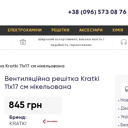
+38 (096) 573 08 76
ЕЛЕКТРОКАМІНИ
РЕШІТКИ
АКСЕСУАРИ
ХІМІЯ
х
Широкий ассортимент,
висока якість
і
надійність
гарантовано
 Kratki 11x17 см нікельована
Вентиляційна решітка Kratki
11х17 см нікельована
Но
845 грн
Дел
Ук
Бренд:
KRATKI
Без