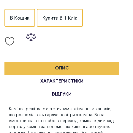
В Кошик
Купити В 1 Клік
ОПИС
ХАРАКТЕРИСТИКИ
ВІДГУКИ
Камінна решітка є естетичним закінченням каналів,
що розподіляють гаряче повітря з каміна. Вона
вмонтована в стіні або в переході каміна в димохід
порталу каміна за допомогою кишені або гнучких
зажимів. Таке рішення уможливлює її швидкий