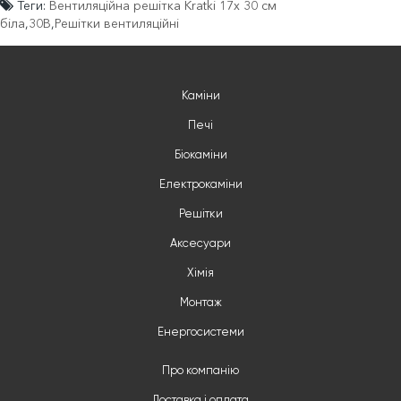
Теги:
Вентиляційна решітка Kratki 17х 30 см
біла
,
30B
,
Решітки вентиляційні
Каміни
Печі
Біокаміни
Електрокаміни
Решітки
Аксесуари
Хімія
Монтаж
Енергосистеми
Про компанію
Доставка і оплата