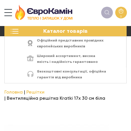
0
КАМІНИ
Каталог товарів
ПЕЧІ
БІОКАМІНИ
Офіційний представник провідних
ЕЛЕКТРОКАМІНИ
європейських виробників
РЕШІТКИ
Широкий ассортимент,
висока
АКСЕСУАРИ
якість
і
надійність
гарантовано
ХІМІЯ
Безкоштовні консультації, офіційна
МОНТАЖ
гарантія від виробника
ЕНЕРГОСИСТЕМИ
Головна
Решітки
Вентиляційна решітка Kratki 17х 30 см біла