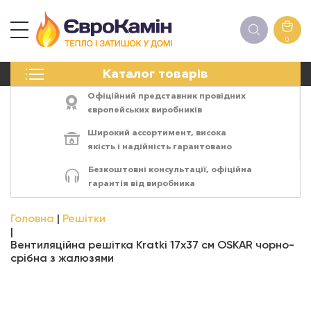
0
КАМІНИ
Каталог товарів
ПЕЧІ
БІОКАМІНИ
Офіційний представник провідних
ЕЛЕКТРОКАМІНИ
європейських виробників
РЕШІТКИ
Широкий ассортимент,
висока
АКСЕСУАРИ
якість
і
надійність
гарантовано
ХІМІЯ
Безкоштовні консультації, офіційна
МОНТАЖ
гарантія від виробника
ЕНЕРГОСИСТЕМИ
Головна
Решітки
Вентиляційна решітка Kratki 17х37 см OSKAR чорно-
срібна з жалюзями