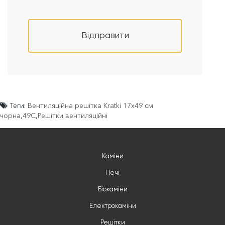
Відправити
Теги:
Вентиляційна решітка Kratki 17х49 см
чорна
,
49C
,
Решітки вентиляційні
Каміни
Печі
Біокаміни
Електрокаміни
Решітки