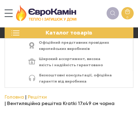
0
КАМІНИ
Каталог товарів
ПЕЧІ
БІОКАМІНИ
Офіційний представник провідних
ЕЛЕКТРОКАМІНИ
європейських виробників
РЕШІТКИ
Широкий ассортимент,
висока
АКСЕСУАРИ
якість
і
надійність
гарантовано
ХІМІЯ
Безкоштовні консультації, офіційна
МОНТАЖ
гарантія від виробника
ЕНЕРГОСИСТЕМИ
Головна
Решітки
Вентиляційна решітка Kratki 17х49 см чорна