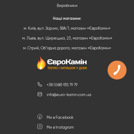
Виробники
Наші магазини:
м. Київ, вул. Зодчих, 58А/1, магазин «ЄвроКамін»
м. Львів, вул. Щирецька, 23, магазин «ЄвроКамін»
м. Стрий, Обʼїздна дорога, магазин «ЄвроКамін»
КНОПКА
ЗВ'ЯЗКУ
+38 (068) 935 79 79
info@euro-kamin.com.ua
Ми в Facebook
Ми в Instagram