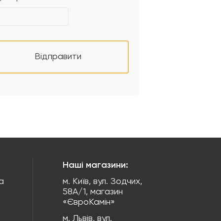
Відправити
Наші магазини:
а
м. Київ, вул. Зодчих,
58А/1, магазин
«ЄвроКамін»
м. Львів, вул.