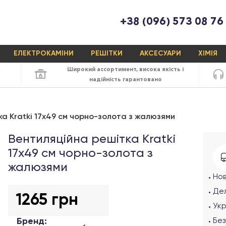
+38 (096) 573 08 76
ЕЛЕКТРОКАМІНИ
РЕШІТКИ
АКСЕСУАРИ
ХІМІЯ
х
Широкий ассортимент,
висока якість
і
надійність
гарантовано
а Kratki 17х49 см чорно-золота з жалюзями
Вентиляційна решітка Kratki
17х49 см чорно-золота з
жалюзями
Но
Дел
1265 грн
Ук
Бренд:
Без