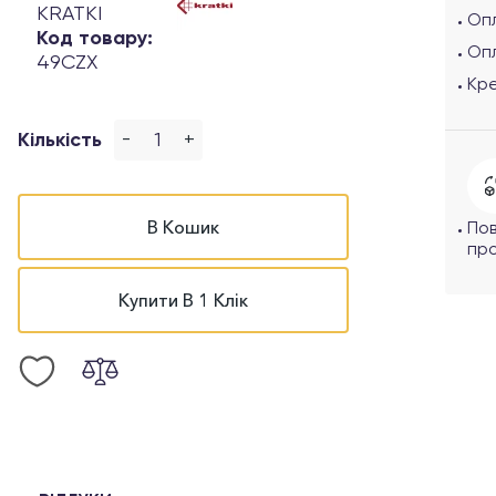
KRATKI
Опл
Код товару:
Оп
49CZX
Кр
-
+
Кількість
В Кошик
По
про
Купити В 1 Клік