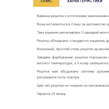
ОПИС
ХАРАКТЕРИСТИКИ
Камінна решітка є естетичним закінченням к
Вона інсталюється в стінку за допомогою ки
Таке рішення уможливлює її швидкий монта
Решітку обладнано стандартно кишенею дл
Класичний, простий стиль решітки дозволяє 
Завдяки фарбуванню решітки порошком во
високої температури, а її колір залишаєтьс
Решітка має вбудовану систему рухом
регулювати потік повітря.
Цей тип решітки не повинен встановлювати
Гарантія 24 місяці.