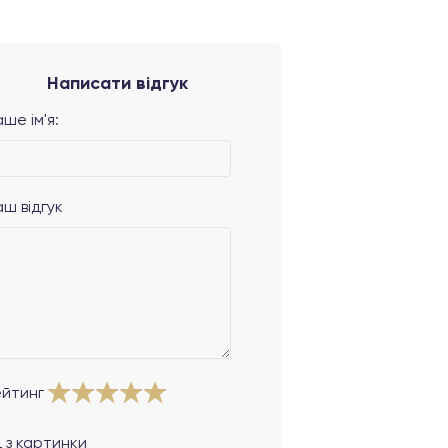
Написати відгук
ше ім'я:
аш відгук
ейтинг
 з картинки