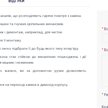
ВІДГУКИ
аналів, що розподіляють гаряче повітря з каміна.
шені та гнучких кріпильних механізмів.
Ва
ж і демонтаж, наприклад, для чистки.
я її монтажу.
легко підібрати її до будь-якого типу інтер’єру.
В
на стає стійкою до механічних пошкоджень і дії
я міцним і незмінним.
их жалюзі, які за допомогою ручки дозволяють
ся на переході каміна в димохід корпусу.
Р
Код