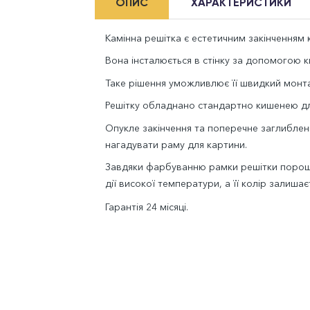
ОПИС
ХАРАКТЕРИСТИКИ
Камінна решітка є естетичним закінченням к
Вона інсталюється в стінку за допомогою ки
Таке рішення уможливлює її швидкий монта
Решітку обладнано стандартно кишенею дл
Опукле закінчення та поперечне заглиблен
нагадувати раму для картини.
Завдяки фарбуванню рамки решітки порошк
дії високої температури, а її колір залишає
Гарантія 24 місяці.