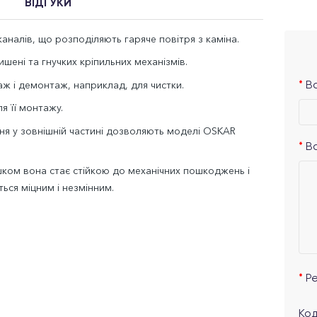
ВІДГУКИ
аналів, що розподіляють гаряче повітря з каміна.
шені та гнучких кріпильних механізмів.
ж і демонтаж, наприклад, для чистки.
Ва
я її монтажу.
ня у зовнішній частині дозволяють моделі OSKAR
В
ом вона стає стійкою до механічних пошкоджень і
ться міцним і незмінним.
Р
Код