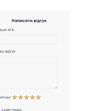
Написати відгук
ше ім'я:
аш відгук
ейтинг
 з картинки