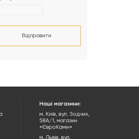
Відправити
Наші магазини:
а
м. Київ, вул. Зодчих,
58А/1, магазин
«ЄвроКамін»
м. Львів, вул.