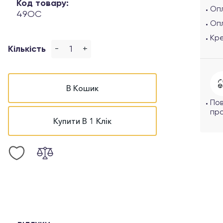
Код товару:
Опл
49OC
Оп
Кр
-
+
Кількість
В Кошик
По
про
Купити В 1 Клік