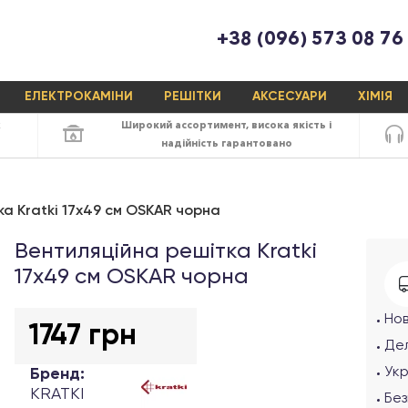
+38 (096) 573 08 76
ЕЛЕКТРОКАМІНИ
РЕШІТКИ
АКСЕСУАРИ
ХІМІЯ
х
Широкий ассортимент,
висока якість
і
надійність
гарантовано
а Kratki 17х49 см OSKAR чорна
Вентиляційна решітка Kratki
17х49 см OSKAR чорна
Но
1747 грн
Дел
Ук
Бренд:
KRATKI
Без