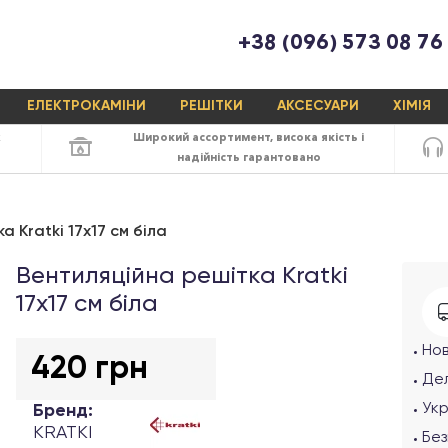
+38 (096) 573 08 76
ЕЛЕКТРОКАМІНИ
РЕШІТКИ
АКСЕСУАРИ
ХІМІЯ
х
Широкий ассортимент,
висока якість
і
надійність
гарантовано
 Kratki 17x17 см біла
Вентиляційна решітка Kratki
17х17 см біла
Но
420 грн
Дел
Ук
Бренд:
KRATKI
Без