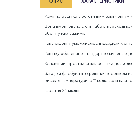
ОПИС
ХАРАКТЕРИСТИКИ
Камінна решітка є естетичним закінченням к
Вона вмонтована в стіні або в переході к
або гнучких зажимів.
Таке рішення уможливлює її швидкий монта
Решітку обладнано стандартно кишенею дл
Класичний, простий стиль решітки дозволяє 
Завдяки фарбуванню решітки порошком вон
високої температури, а її колір залишаєтьс
Гарантія 24 місяці.