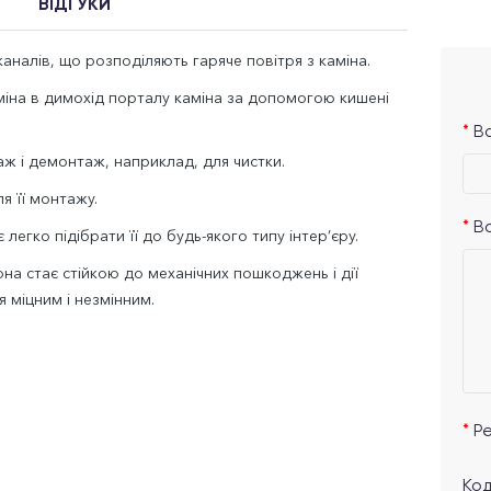
ВІДГУКИ
аналів, що розподіляють гаряче повітря з каміна.
аміна в димохід порталу каміна за допомогою кишені
Ва
ж і демонтаж, наприклад, для чистки.
я її монтажу.
В
легко підібрати її до будь-якого типу інтер’єру.
а стає стійкою до механічних пошкоджень і дії
я міцним і незмінним.
Р
Код