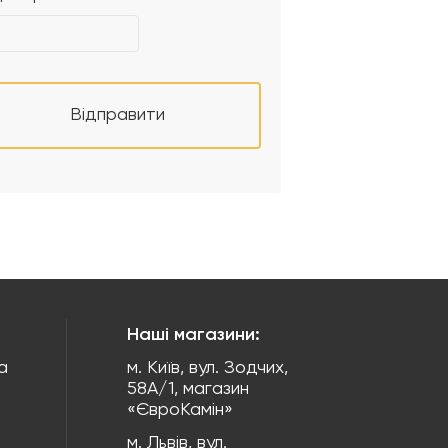
Відправити
Наші магазини:
а
м. Київ, вул. Зодчих,
58А/1, магазин
«ЄвроКамін»
м. Львів, вул.