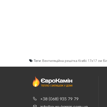
Теги:
Вентиляційна решітка Kratki 17x17 см бі
+38 (068) 935 79 79
info@euro-kamin.com.ua