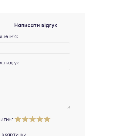
Написати відгук
ше ім'я:
аш відгук
ейтинг
 з картинки