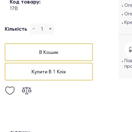
Код товару:
Опл
17B
Оп
Кр
-
+
Кількість
В Кошик
По
про
Купити В 1 Клік