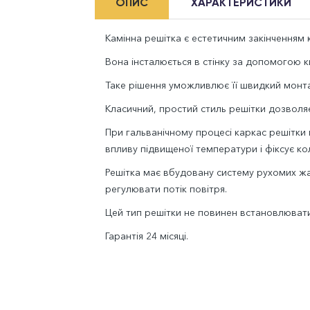
ОПИС
ХАРАКТЕРИСТИКИ
Камінна решітка є естетичним закінченням к
Вона інсталюється в стінку за допомогою ки
Таке рішення уможливлює її швидкий монта
Класичний, простий стиль решітки дозволяє 
При гальванічному процесі каркас решітки
впливу підвищеної температури і фіксує кол
Решітка має вбудовану систему рухомих жа
регулювати потік повітря.
Цей тип решітки не повинен встановлювати
Гарантія 24 місяці.