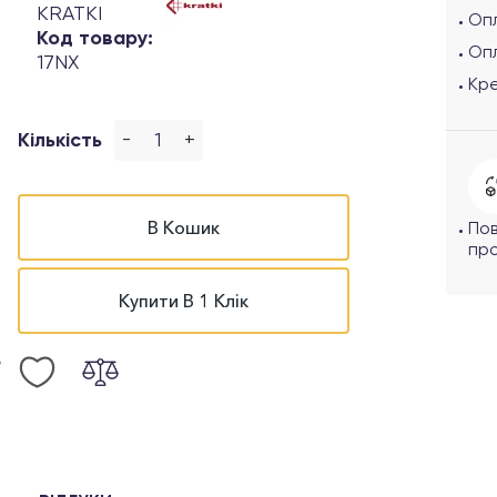
KRATKI
Опл
Код товару:
Оп
17NX
Кр
-
+
Кількість
В Кошик
По
про
Купити В 1 Клік