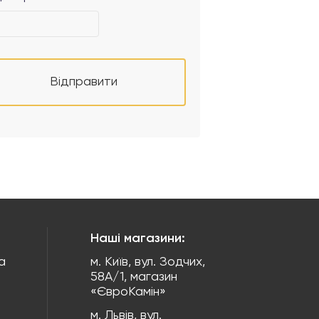
Відправити
Наші магазини:
а
м. Київ, вул. Зодчих,
58А/1, магазин
«ЄвроКамін»
м. Львів, вул.