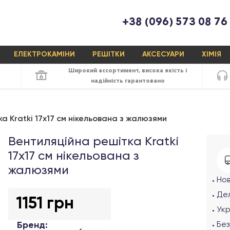
+38 (096) 573 08 76
ЕЛЕКТРОКАМІНИ
РЕШІТКИ
АКСЕСУАРИ
ХІМІЯ
х
Широкий ассортимент,
висока якість
і
надійність
гарантовано
а Kratki 17x17 см нікельована з жалюзями
Вентиляційна решітка Kratki
17х17 см нікельована з
жалюзями
Но
Дел
1151 грн
Ук
Бренд:
Без