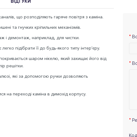
ВІДГУКИ
аналів, що розподіляють гаряче повітря з каміна.
шені та гнучких кріпильних механізмів.
Ва
ж і демонтаж, наприклад, для чистки.
легко підібрати її до будь-якого типу інтер’єру.
 покривається шаром нікелю, який захищає його від
В
ір решітки.
люзі, які за допомогою ручки дозволяють
ся на переході каміна в димохід корпусу.
Р
Код