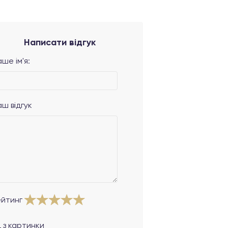
Написати відгук
ше ім'я:
аш відгук
ейтинг
 з картинки