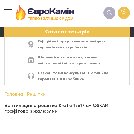
0
КАМІНИ
Каталог товарів
ПЕЧІ
БІОКАМІНИ
Офіційний представник провідних
ЕЛЕКТРОКАМІНИ
європейських виробників
РЕШІТКИ
Широкий ассортимент,
висока
АКСЕСУАРИ
якість
і
надійність
гарантовано
ХІМІЯ
Безкоштовні консультації, офіційна
МОНТАЖ
гарантія від виробника
ЕНЕРГОСИСТЕМИ
Головна
Решітки
Вентиляційна решітка Kratki 17x17 см OSKAR
графітова з жалюзями