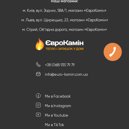
Наші магазини:
м. Київ, вул. Зодчих, 58А/1, магазин «ЄвроКамін»
м. Львів, вул. Щирецька, 23, магазин «ЄвроКамін»
м. Стрий, Обʼїздна дорога, магазин «ЄвроКамін»
+38 (068) 935 79 79
info@euro-kamin.com.ua
Ми в Facebook
Ми в Instagram
Ми в Youtube
Ми в TikTok