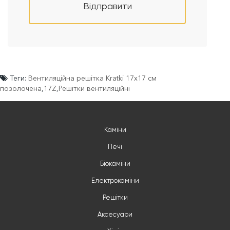
Відправити
Теги:
Вентиляційна решітка Kratki 17x17 см
позолочена
,
17Z
,
Решітки вентиляційні
Каміни
Печі
Біокаміни
Електрокаміни
Решітки
Аксесуари