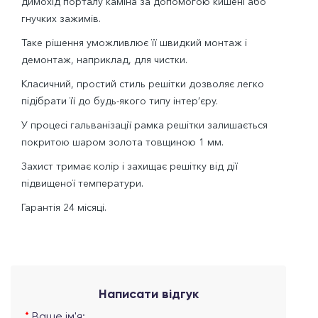
димохід порталу каміна за допомогою кишені або
гнучких зажимів.
Таке рішення уможливлює її швидкий монтаж і
демонтаж, наприклад, для чистки.
Класичний, простий стиль решітки дозволяє легко
підібрати її до будь-якого типу інтер’єру.
У процесі гальванізації рамка решітки залишається
покритою шаром золота товщиною 1 мм.
Захист тримає колір і захищає решітку від дії
підвищеної температури.
Гарантія 24 місяці.
Написати відгук
Ваше ім'я: