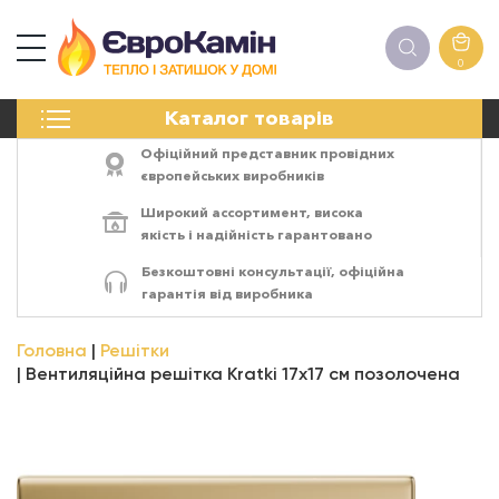
0
КАМІНИ
Каталог товарів
ПЕЧІ
БІОКАМІНИ
Офіційний представник провідних
ЕЛЕКТРОКАМІНИ
європейських виробників
РЕШІТКИ
Широкий ассортимент,
висока
АКСЕСУАРИ
якість
і
надійність
гарантовано
ХІМІЯ
Безкоштовні консультації, офіційна
МОНТАЖ
гарантія від виробника
ЕНЕРГОСИСТЕМИ
Головна
Решітки
Вентиляційна решітка Kratki 17x17 см позолочена