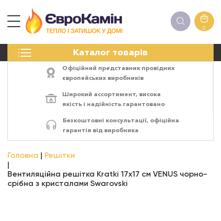
0
КАМІНИ
Каталог товарів
ПЕЧІ
БІОКАМІНИ
Офіційний представник провідних
ЕЛЕКТРОКАМІНИ
європейських виробників
РЕШІТКИ
Широкий ассортимент,
висока
АКСЕСУАРИ
якість
і
надійність
гарантовано
ХІМІЯ
Безкоштовні консультації, офіційна
МОНТАЖ
гарантія від виробника
ЕНЕРГОСИСТЕМИ
Головна
Решітки
Вентиляційна решітка Kratki 17x17 см VENUS чорно-
срібна з кристалами Swarovski