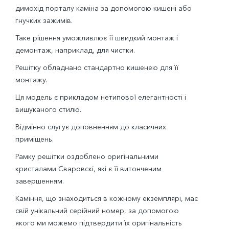
димохід порталу каміна за допомогою кишені або
гнучких зажимів.
Таке рішення уможливлює її швидкий монтаж і
демонтаж, наприклад, для чистки.
Решітку обладнано стандартно кишенею для її
монтажу.
Ця модель є прикладом нетипової елегантності і
вишуканого стилю.
Відмінно слугує доповненням до класичних
приміщень.
Рамку решітки оздоблено оригінальними
кристалами Сваровскі, які є її витонченим
завершенням.
Каміння, що знаходиться в кожному екземплярі, має
свій унікальний серійний номер, за допомогою
якого ми можемо підтвердити їх оригінальність