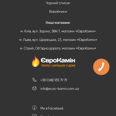
Чорний список
Виробники
Наші магазини:
м. Київ, вул. Зодчих, 58А/1, магазин «ЄвроКамін»
м. Львів, вул. Щирецька, 23, магазин «ЄвроКамін»
м. Стрий, Обʼїздна дорога, магазин «ЄвроКамін»
+38 (068) 935 79 79
info@euro-kamin.com.ua
Ми в Facebook