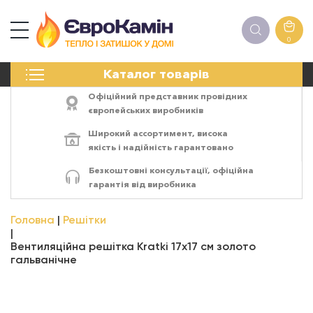
0
КАМІНИ
Каталог товарів
ПЕЧІ
БІОКАМІНИ
Офіційний представник провідних
ЕЛЕКТРОКАМІНИ
європейських виробників
РЕШІТКИ
Широкий ассортимент,
висока
АКСЕСУАРИ
якість
і
надійність
гарантовано
ХІМІЯ
Безкоштовні консультації, офіційна
МОНТАЖ
гарантія від виробника
ЕНЕРГОСИСТЕМИ
Головна
Решітки
Вентиляційна решітка Kratki 17x17 см золото
гальванічне