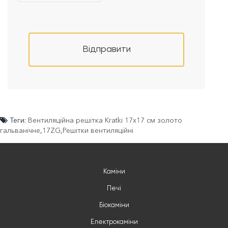
Відправити
Теги:
Вентиляційна решітка Kratki 17x17 см золото
гальванічне
,
17ZG
,
Решітки вентиляційні
Каміни
Печі
Біокаміни
Електрокаміни