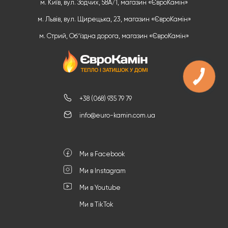
м. Київ, вул. Зодчих, 58А/1, магазин «ЄвроКамін»
м. Львів, вул. Щирецька, 23, магазин «ЄвроКамін»
м. Стрий, Обʼїздна дорога, магазин «ЄвроКамін»
+38 (068) 935 79 79
info@euro-kamin.com.ua
Ми в Facebook
Ми в Instagram
Ми в Youtube
Ми в TikTok