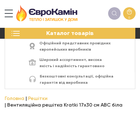
0
КАМІНИ
Каталог товарів
ПЕЧІ
БІОКАМІНИ
Офіційний представник провідних
ЕЛЕКТРОКАМІНИ
європейських виробників
РЕШІТКИ
Широкий ассортимент,
висока
АКСЕСУАРИ
якість
і
надійність
гарантовано
ХІМІЯ
Безкоштовні консультації, офіційна
МОНТАЖ
гарантія від виробника
ЕНЕРГОСИСТЕМИ
Головна
Решітки
Вентиляційна решітка Kratki 17x30 см ABC біла