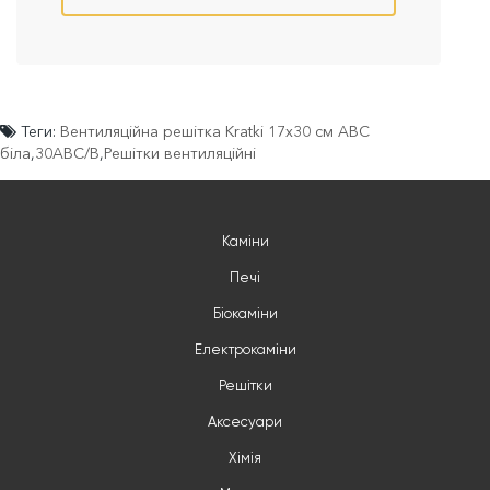
Теги:
Вентиляційна решітка Kratki 17x30 см ABC
біла
,
30ABC/B
,
Решітки вентиляційні
Каміни
Печі
Біокаміни
Електрокаміни
Решітки
Аксесуари
Хімія