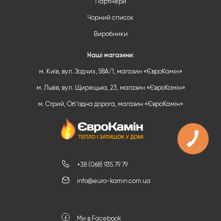
Партнери
Чорний список
Виробники
Наші магазини:
м. Київ, вул. Зодчих, 58А/1, магазин «ЄвроКамін»
м. Львів, вул. Щирецька, 23, магазин «ЄвроКамін»
м. Стрий, Обʼїздна дорога, магазин «ЄвроКамін»
+38 (068) 935 79 79
info@euro-kamin.com.ua
Ми в Facebook