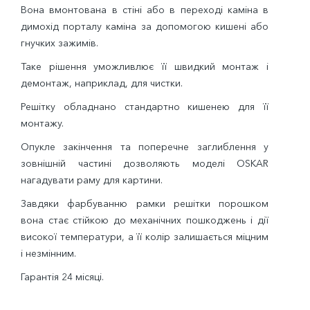
Вона вмонтована в стіні або в переході каміна в
димохід порталу каміна за допомогою кишені або
гнучких зажимів.
Таке рішення уможливлює її швидкий монтаж і
демонтаж, наприклад, для чистки.
Решітку обладнано стандартно кишенею для її
монтажу.
Опукле закінчення та поперечне заглиблення у
зовнішній частині дозволяють моделі OSKAR
нагадувати раму для картини.
Завдяки фарбуванню рамки решітки порошком
вона стає стійкою до механічних пошкоджень і дії
високої температури, а її колір залишається міцним
і незмінним.
Гарантія 24 місяці.