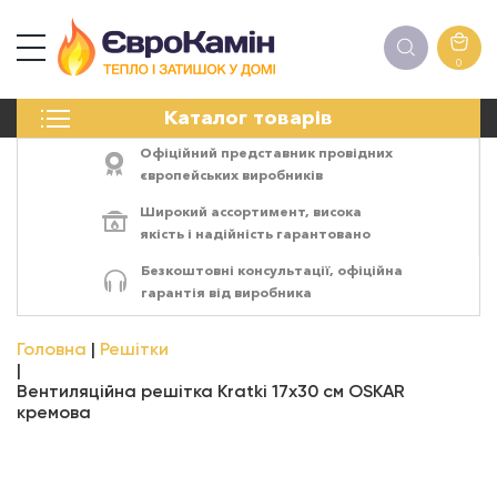
0
КАМІНИ
Каталог товарів
ПЕЧІ
БІОКАМІНИ
Офіційний представник провідних
ЕЛЕКТРОКАМІНИ
європейських виробників
РЕШІТКИ
Широкий ассортимент,
висока
АКСЕСУАРИ
якість
і
надійність
гарантовано
ХІМІЯ
Безкоштовні консультації, офіційна
МОНТАЖ
гарантія від виробника
ЕНЕРГОСИСТЕМИ
Головна
Решітки
Вентиляційна решітка Kratki 17x30 см OSKAR
кремова