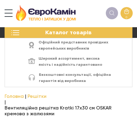
0
КАМІНИ
Каталог товарів
ПЕЧІ
БІОКАМІНИ
Офіційний представник провідних
ЕЛЕКТРОКАМІНИ
європейських виробників
РЕШІТКИ
Широкий ассортимент,
висока
АКСЕСУАРИ
якість
і
надійність
гарантовано
ХІМІЯ
Безкоштовні консультації, офіційна
МОНТАЖ
гарантія від виробника
ЕНЕРГОСИСТЕМИ
Головна
Решітки
Вентиляційна решітка Kratki 17x30 см OSKAR
кремова з жалюзями